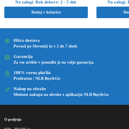
Na zalogi. Rok dobave: 2 - 5 dni.
Na zalogi. 
Dodaj v košarico
Do
Hitra dostava
Povsod po Sloveniji že v 2 do 7 dneh
Garancija
Za vse artikle v ponudbi je na voljo garancija.
100% varna plačila
Predračun / NLB Buy&Go
Nakup na obroke
Možnost nakupa na obroke z aplikacijo NLB Buy&Go
O podjetju