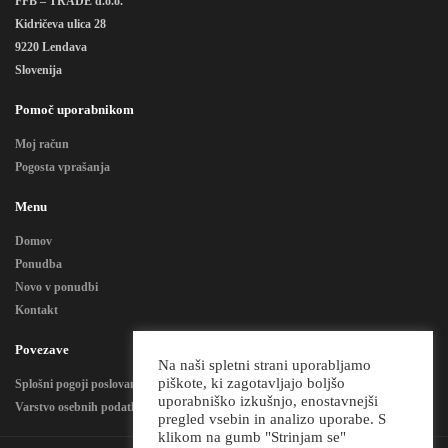
FFB – TRADE d.o.o.
Kidričeva ulica 28
9220 Lendava
Slovenija
Pomoč uporabnikom
Moj račun
Pogosta vprašanja
Menu
Domov
Ponudba
Novo v ponudbi
Kontakt
Povezave
Na naši spletni strani uporabljamo
piškote, ki zagotavljajo boljšo
Splošni pogoji poslovanja
uporabniško izkušnjo, enostavnejši
Varstvo osebnih podatkov
pregled vsebin in analizo uporabe. S
klikom na gumb "Strinjam se"