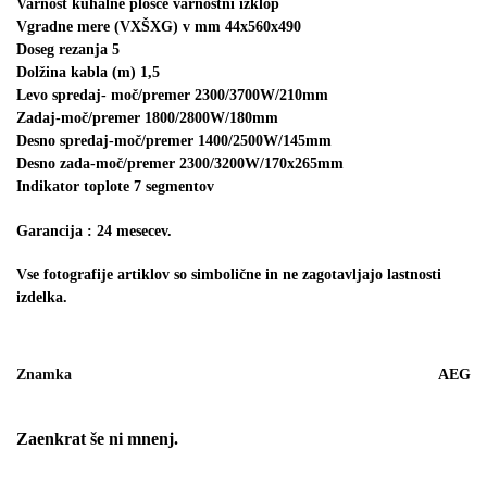
Varnost kuhalne plošče varnostni izklop
Vgradne mere (VXŠXG) v mm 44x560x490
Doseg rezanja 5
Dolžina kabla (m) 1,5
Levo spredaj- moč/premer 2300/3700W/210mm
Zadaj-moč/premer 1800/2800W/180mm
Desno spredaj-moč/premer 1400/2500W/145mm
Desno zada-moč/premer 2300/3200W/170x265mm
Indikator toplote 7 segmentov
Garancija : 24 mesecev.
Vse fotografije artiklov so simbolične in ne zagotavljajo lastnosti
izdelka.
Znamka
AEG
Zaenkrat še ni mnenj.