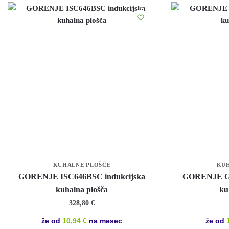
KUHALNE PLOŠČE
KUH
GORENJE ISC646BSC indukcijska
GORENJE GI
kuhalna plošča
ku
328,80
€
že od
10,94 €
na mesec
že od