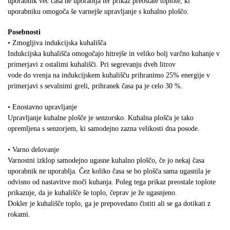
uporabnik več časa ne uporablja ter prikaz preostale toplote, ki
uporabniku omogoča še varnejše upravljanje s kuhalno ploščo.
Posebnosti
• Zmogljiva indukcijska kuhališča
Indukcijska kuhališča omogočajo hitrejše in veliko bolj varčno kuhanje v
primerjavi z ostalimi kuhališči. Pri segrevanju dveh litrov
vode do vrenja na indukcijskem kuhališču prihranimo 25% energije v
primerjavi s sevalnimi greli, prihranek časa pa je celo 30 %.
• Enostavno upravljanje
Upravljanje kuhalne plošče je senzorsko. Kuhalna plošča je tako
opremljena s senzorjem, ki samodejno zazna velikosti dna posode.
• Varno delovanje
Varnostni izklop samodejno ugasne kuhalno ploščo, če jo nekaj časa
uporabnik ne uporablja. Čez koliko časa se bo plošča sama ugasnila je
odvisno od nastavitve moči kuhanja. Poleg tega prikaz preostale toplote
prikazuje, da je kuhališče še toplo, čeprav je že ugasnjeno.
Dokler je kuhališče toplo, ga je prepovedano čistiti ali se ga dotikati z
rokami.