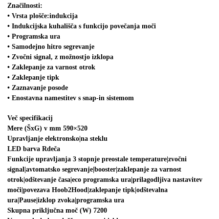
Značilnosti:
• Vrsta plošče:indukcija
• Indukcijska kuhališča s funkcijo povečanja moči
• Programska ura
• Samodejno hitro segrevanje
• Zvočni signal, z možnostjo izklopa
• Zaklepanje za varnost otrok
• Zaklepanje tipk
• Zaznavanje posode
• Enostavna namestitev s snap-in sistemom
Več specifikacij
Mere (ŠxG) v mm 590×520
Upravljanje elektronsko|na steklu
LED barva Rdeča
Funkcije upravljanja 3 stopnje preostale temperature|zvočni
signal|avtomatsko segrevanje|booster|zaklepanje za varnost
otrok|odštevanje časa|eco programska ura|prilagodljiva nastavitev
moči|povezava Hoob2Hood|zaklepanje tipk|odštevalna
ura|Pause|izklop zvoka|programska ura
Skupna priključna moč (W) 7200