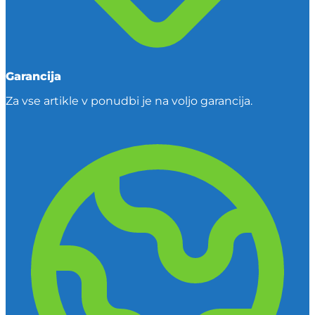
Garancija
Za vse artikle v ponudbi je na voljo garancija.