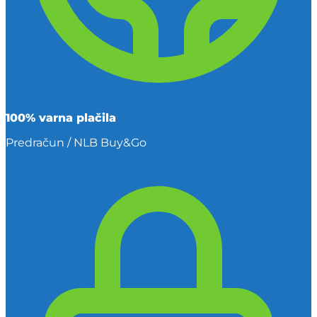
100% varna plačila
Predračun / NLB Buy&Go