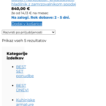
hladilnik z zamrzovalnikom spodaj
840,00
€
že od
14,13 €
na mesec
Na zalogi. Rok dobave: 2 - 5 dni.
Dodaj v košarico
Razvrščeno
Prikaz vseh 5 rezultatov
po
priljubljenosti
Kategorije
izdelkov
BEST
SET
ponudbe
BEST
DNEVI
Kuhinjske
armature