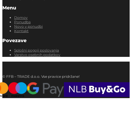
Menu
Domov
Ponudba
Novo v ponudbi
Kontakt
Povezave
Splošni pogoji poslovanja
Varstvo osebnih podatkov
© FFB – TRADE d.o.o. Vse pravice pridržane!