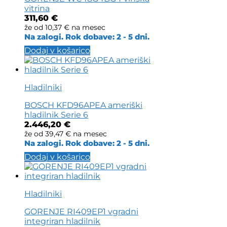
vitrina
311,60
€
že od
10,37 €
na mesec
Na zalogi. Rok dobave: 2 - 5 dni.
Dodaj v košarico
Hladilniki
BOSCH KFD96APEA ameriški
hladilnik Serie 6
2.446,20
€
že od
39,47 €
na mesec
Na zalogi. Rok dobave: 2 - 5 dni.
Dodaj v košarico
Hladilniki
GORENJE RI409EP1 vgradni
integriran hladilnik