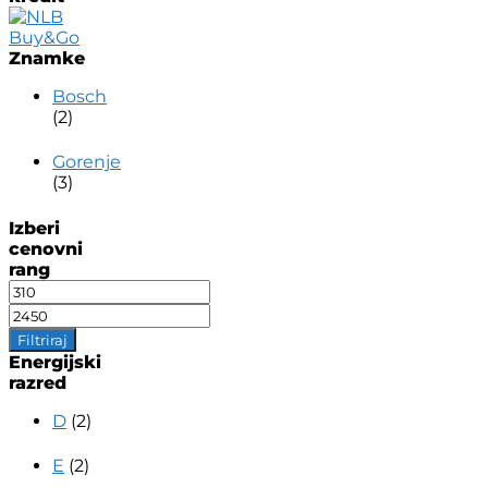
Znamke
Bosch
(2)
Gorenje
(3)
Izberi
cenovni
rang
Min
cena
Max
cena
Filtriraj
Energijski
razred
D
(2)
E
(2)