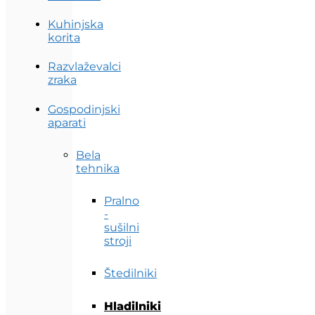
Kuhinjska
korita
Razvlaževalci
zraka
Gospodinjski
aparati
Bela
tehnika
Pralno
-
sušilni
stroji
Štedilniki
Hladilniki