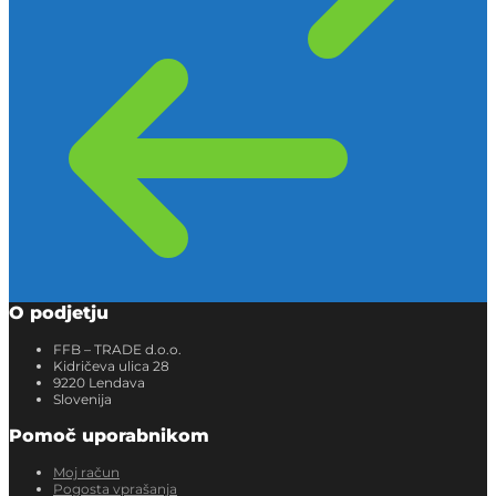
O podjetju
FFB – TRADE d.o.o.
Kidričeva ulica 28
9220 Lendava
Slovenija
Pomoč uporabnikom
Moj račun
Pogosta vprašanja