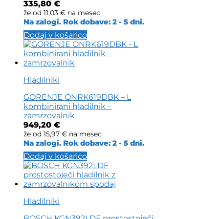
335,80
€
že od
11,03 €
na mesec
Na zalogi. Rok dobave: 2 - 5 dni.
Dodaj v košarico
Hladilniki
GORENJE ONRK619DBK – L
kombinirani hladilnik –
zamrzovalnik
949,20
€
že od
15,97 €
na mesec
Na zalogi. Rok dobave: 2 - 5 dni.
Dodaj v košarico
Hladilniki
BOSCH KGN392LDF prostostoječi