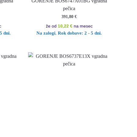
gradna
GORENJE BOS6747A01BG vgradna
pečica
391,80
€
c
že od
10,22 €
na mesec
5 dni.
Na zalogi. Rok dobave: 2 - 5 dni.