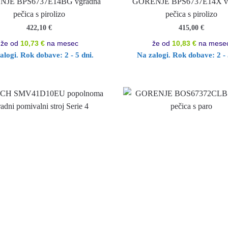
JE BPS6737E14BG vgradna
GORENJE BPS6737E14X v
pečica s pirolizo
pečica s pirolizo
422,10
€
415,00
€
že od
10,73 €
na mesec
že od
10,83 €
na mese
alogi. Rok dobave: 2 - 5 dni.
Na zalogi. Rok dobave: 2 - 