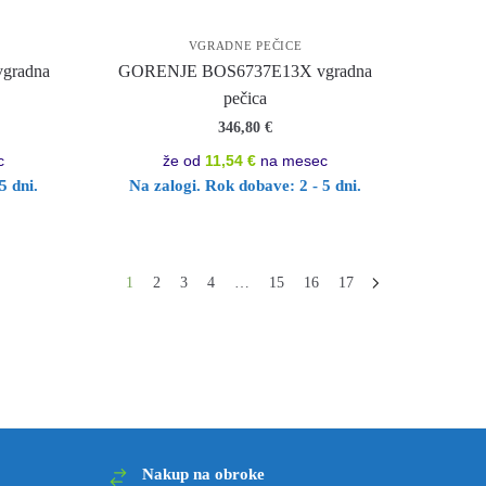
VGRADNE PEČICE
gradna
GORENJE BOS6737E13X vgradna
pečica
346,80
€
c
že od
11,54 €
na mesec
5 dni.
Na zalogi. Rok dobave: 2 - 5 dni.
 po priljubljenosti
1
2
3
4
…
15
16
17
Nakup na obroke