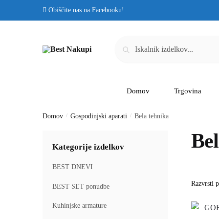
Skip to navigation
Skip to content
Obiščite nas na Facebooku!
Išči:
Iskanje
Domov
Trgovina
Domov
/
Gospodinjski aparati
/
Bela tehnika
Bel
Kategorije izdelkov
BEST DNEVI
BEST SET ponudbe
Kuhinjske armature