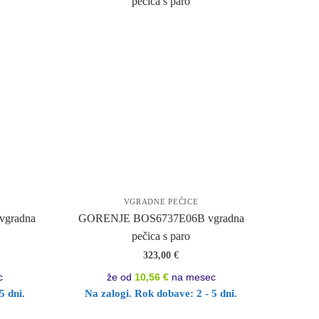
VGRADNE PEČICE
gradna
GORENJE BOS6737E06B vgradna
pečica s paro
323,00
€
c
že od
10,56 €
na mesec
5 dni.
Na zalogi. Rok dobave: 2 - 5 dni.