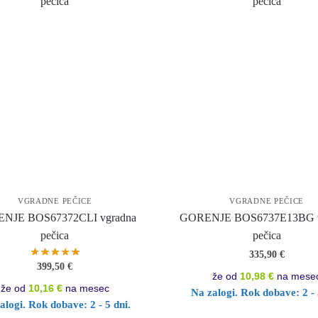
VGRADNE PEČICE
VGRADNE PEČICE
NJE BOS67372CLI vgradna
GORENJE BOS6737E13BG v
pečica
pečica
335,90
€
399,50
€
že od
10,98 €
na mese
že od
10,16 €
na mesec
Na zalogi. Rok dobave: 2 - 
alogi. Rok dobave: 2 - 5 dni.