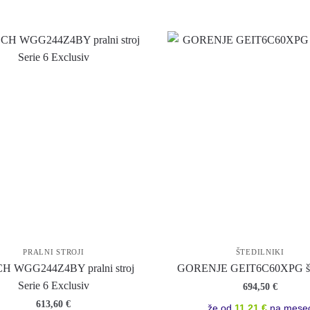
PRALNI STROJI
ŠTEDILNIKI
H WGG244Z4BY pralni stroj
GORENJE GEIT6C60XPG šte
Serie 6 Exclusiv
694,50
€
613,60
€
že od
11,21 €
na mese