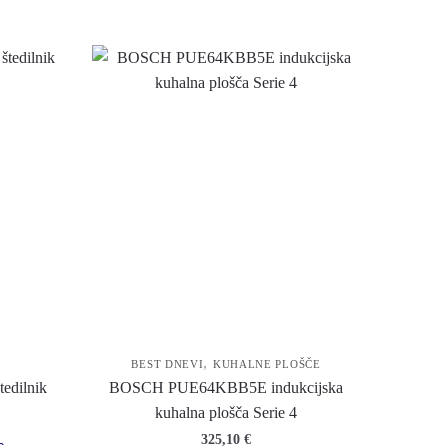
,
BEST DNEVI
KUHALNE PLOŠČE
dilnik
BOSCH PUE64KBB5E indukcijska
kuhalna plošča Serie 4
325,10
€
c