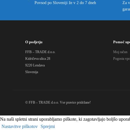
Povsod po Sloveniji že v 2 do 7 dneh
Za v
gara
O podjetju
Pomoč up
FFB – TRADE d.o.o.
Moj račun
Kidričeva ulica 28
Pogosta vpr
9220 Lendava
Slovenija
© FFB – TRADE d.o.o. Vse pravice pridržane!
Na naši spletni strani uporabljamo piškote, ki zagotavljajo boljšo upo
Nastavitve piškotov
Sprejmi