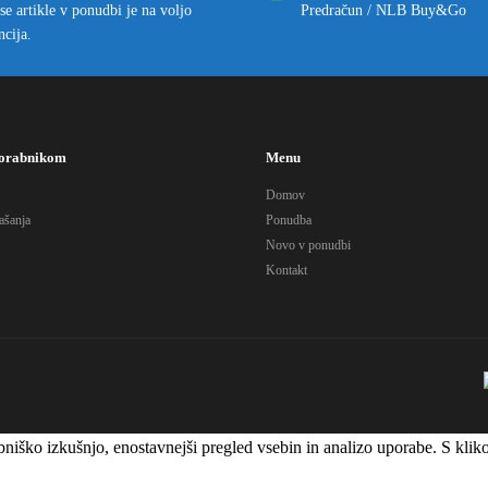
se artikle v ponudbi je na voljo
Predračun / NLB Buy&Go
ncija.
orabnikom
Menu
Domov
ašanja
Ponudba
Novo v ponudbi
Kontakt
rabniško izkušnjo, enostavnejši pregled vsebin in analizo uporabe. S k