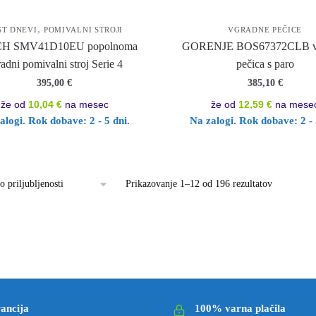
,
ST DNEVI
POMIVALNI STROJI
VGRADNE PEČICE
H SMV41D10EU popolnoma
GORENJE BOS67372CLB v
adni pomivalni stroj Serie 4
pečica s paro
395,00
€
385,10
€
že od
10,04 €
na mesec
že od
12,59 €
na mese
alogi. Rok dobave: 2 - 5 dni.
Na zalogi. Rok dobave: 2 - 
Prikazovanje 1–12 od 196 rezultatov
Razvrščeno
ancija
100% varna plačila