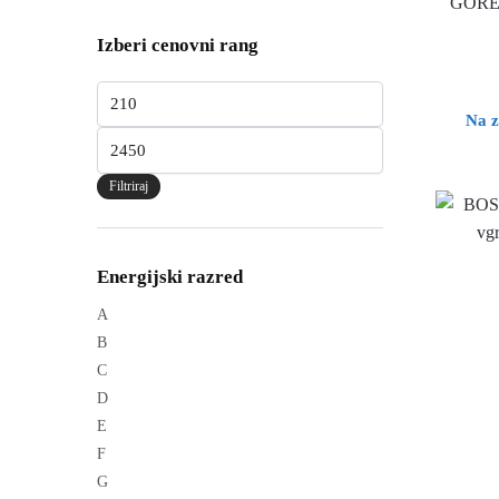
GOREN
Izberi cenovni rang
Min cena
Na z
Max cena
Filtriraj
Energijski razred
A
B
C
D
E
F
G