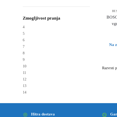
BE
BOSC
Zmogljivost pranja
vgr
4
5
6
Na z
7
8
9
10
11
12
13
14
Hitra dostava
Gar