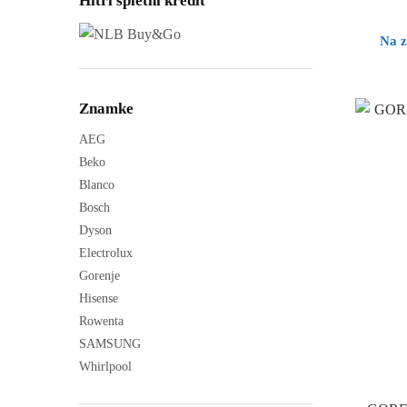
Hitri spletni kredit
Na z
Znamke
AEG
Beko
Blanco
Bosch
Dyson
Electrolux
Gorenje
Hisense
Rowenta
SAMSUNG
Whirlpool