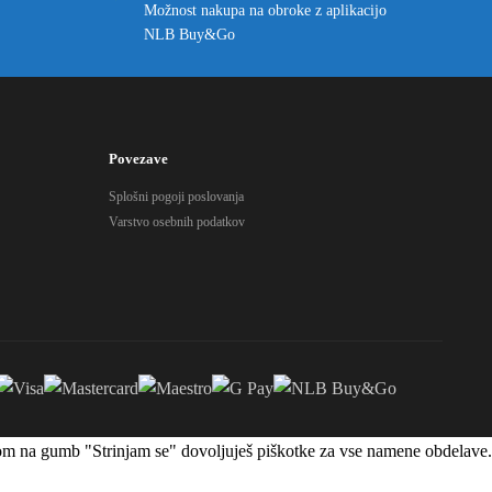
Možnost nakupa na obroke z aplikacijo
NLB Buy&Go
Povezave
Splošni pogoji poslovanja
Varstvo osebnih podatkov
likom na gumb "Strinjam se" dovoljuješ piškotke za vse namene obdelave.