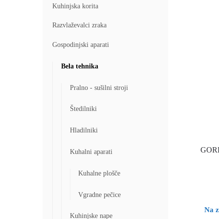
Kuhinjska korita
Razvlaževalci zraka
Gospodinjski aparati
Bela tehnika
Pralno - sušilni stroji
Štedilniki
Hladilniki
GORE
Kuhalni aparati
Kuhalne plošče
Vgradne pečice
Na z
Kuhinjske nape