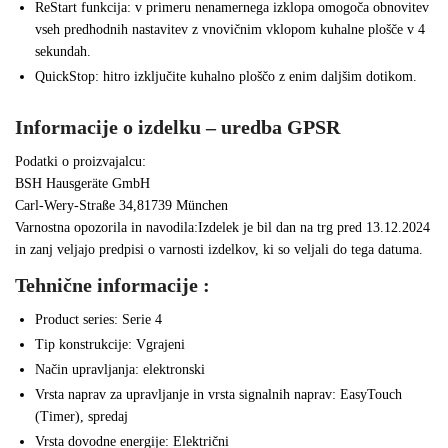
ReStart funkcija: v primeru nenamernega izklopa omogoča obnovitev
vseh predhodnih nastavitev z vnovičnim vklopom kuhalne plošče v 4
sekundah.
QuickStop: hitro izključite kuhalno ploščo z enim daljšim dotikom.
Informacije o izdelku – uredba GPSR
Podatki o proizvajalcu:
BSH Hausgeräte GmbH
Carl-Wery-Straße 34,81739 München
Varnostna opozorila in navodila:Izdelek je bil dan na trg pred 13.12.2024
in zanj veljajo predpisi o varnosti izdelkov, ki so veljali do tega datuma.
Tehnične informacije :
Product series: Serie 4
Tip konstrukcije: Vgrajeni
Način upravljanja: elektronski
Vrsta naprav za upravljanje in vrsta signalnih naprav: EasyTouch
(Timer), spredaj
Vrsta dovodne energije: Električni