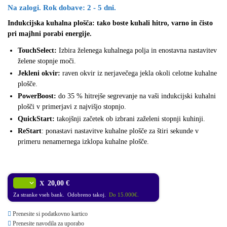
Na zalogi. Rok dobave: 2 - 5 dni.
Indukcijska kuhalna plošča: tako boste kuhali hitro, varno in čisto
pri majhni porabi energije.
TouchSelect:
Izbira želenega kuhalnega polja in enostavna nastavitev
želene stopnje moči.
Jekleni okvir:
raven okvir iz nerjavečega jekla okoli celotne kuhalne
plošče.
PowerBoost:
do 35 % hitrejše segrevanje na vaši indukcijski kuhalni
plošči v primerjavi z najvišjo stopnjo.
QuickStart:
takojšnji začetek ob izbrani zaželeni stopnji kuhinji.
ReStart
: ponastavi nastavitve kuhalne plošče za štiri sekunde v
primeru nenamernega izklopa kuhalne plošče.
X
20,00 €
Za stranke vseh bank. Odobreno takoj.
Do 15.000€.
Prenesite si podatkovno kartico
Prenesite navodila za uporabo