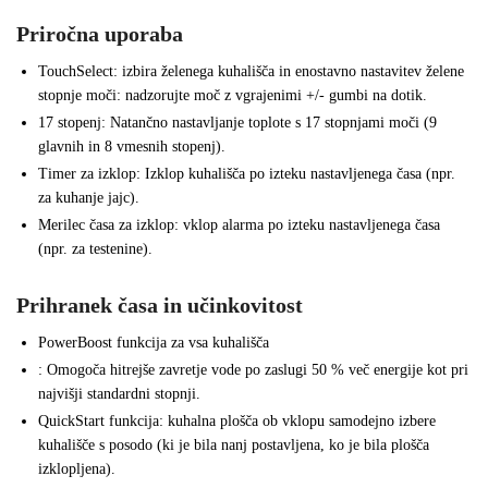
Priročna uporaba
TouchSelect: izbira želenega kuhališča in enostavno nastavitev želene
stopnje moči: nadzorujte moč z vgrajenimi +/- gumbi na dotik.
17 stopenj: Natančno nastavljanje toplote s 17 stopnjami moči (9
glavnih in 8 vmesnih stopenj).
Timer za izklop: Izklop kuhališča po izteku nastavljenega časa (npr.
za kuhanje jajc).
Merilec časa za izklop: vklop alarma po izteku nastavljenega časa
(npr. za testenine).
Prihranek časa in učinkovitost
PowerBoost funkcija za vsa kuhališča
: Omogoča hitrejše zavretje vode po zaslugi 50 % več energije kot pri
najvišji standardni stopnji.
QuickStart funkcija: kuhalna plošča ob vklopu samodejno izbere
kuhališče s posodo (ki je bila nanj postavljena, ko je bila plošča
izklopljena).