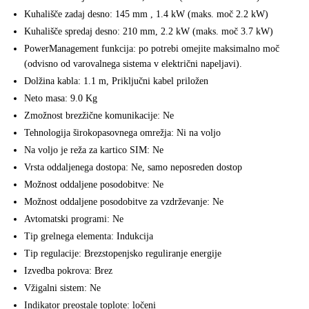
Kuhališče zadaj desno: 145 mm , 1.4 kW (maks. moč 2.2 kW)
Kuhališče spredaj desno: 210 mm, 2.2 kW (maks. moč 3.7 kW)
PowerManagement funkcija: po potrebi omejite maksimalno moč
(odvisno od varovalnega sistema v električni napeljavi).
Dolžina kabla: 1.1 m, Priključni kabel priložen
Neto masa: 9.0 Kg
Zmožnost brezžične komunikacije: Ne
Tehnologija širokopasovnega omrežja: Ni na voljo
Na voljo je reža za kartico SIM: Ne
Vrsta oddaljenega dostopa: Ne, samo neposreden dostop
Možnost oddaljene posodobitve: Ne
Možnost oddaljene posodobitve za vzdrževanje: Ne
Avtomatski programi: Ne
Tip grelnega elementa: Indukcija
Tip regulacije: Brezstopenjsko reguliranje energije
Izvedba pokrova: Brez
Vžigalni sistem: Ne
Indikator preostale toplote: ločeni