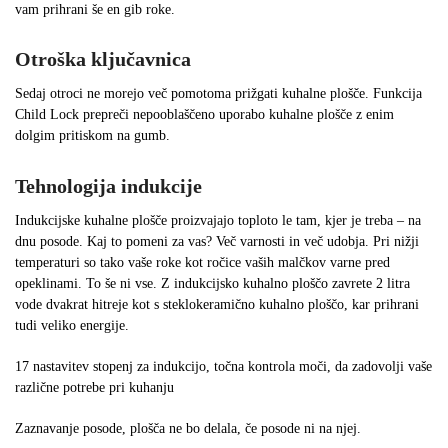
vam prihrani še en gib roke.
Otroška ključavnica
Sedaj otroci ne morejo več pomotoma prižgati kuhalne plošče. Funkcija
Child Lock prepreči nepooblaščeno uporabo kuhalne plošče z enim
dolgim pritiskom na gumb.
Tehnologija indukcije
Indukcijske kuhalne plošče proizvajajo toploto le tam, kjer je treba – na
dnu posode. Kaj to pomeni za vas? Več varnosti in več udobja. Pri nižji
temperaturi so tako vaše roke kot ročice vaših malčkov varne pred
opeklinami. To še ni vse. Z indukcijsko kuhalno ploščo zavrete 2 litra
vode dvakrat hitreje kot s steklokeramično kuhalno ploščo, kar prihrani
tudi veliko energije.
17 nastavitev stopenj za indukcijo, točna kontrola moči, da zadovolji vaše
različne potrebe pri kuhanju
Zaznavanje posode, plošča ne bo delala, če posode ni na njej.