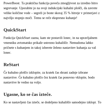
PowerBoost. Ta praktična funkcija poveča zmogljivost za izredno hitro
segrevanje. Uporabite jo na svoji indukcijski kuhalni plošči, da zavrete
velike količine vode – segreli jo boste skoraj 35 % hitreje v primerjavi z
najvišjo stopnjo moči. Temu se reče ekspresno kuhanje!
QuickStart
Funkcija QuickStart zazna, kam ste postavili lonec, in na upravljalnem
vmesniku avtomatsko prikaže ustrezno kuhališče. Nemudoma lahko
pričnete s kuhanjem in takoj izberete želeno nastavitev kuhanja za vaš
lonec.
ReStart
Če kuhalno ploščo izklopite, za kratek čas shrani zadnje izbrane
nastavitve. Če kuhalno ploščo čez kratek čas ponovno vklopite, bodo
nastavitve še vedno na voljo.
Ugasne, ko se čas izteče.
Ko se nastavljeni čas izteče, se dodeljeno kuhališče samodejno izklopi. To