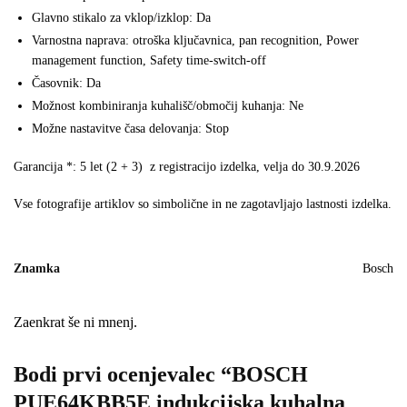
Glavno stikalo za vklop/izklop: Da
Varnostna naprava: otroška ključavnica, pan recognition, Power
management function, Safety time-switch-off
Časovnik: Da
Možnost kombiniranja kuhališč/območij kuhanja: Ne
Možne nastavitve časa delovanja: Stop
Garancija *: 5 let (2 + 3) z registracijo izdelka, velja do 30.9.2026
Vse fotografije artiklov so simbolične in ne zagotavljajo lastnosti izdelka.
Znamka
Bosch
Zaenkrat še ni mnenj.
Bodi prvi ocenjevalec “BOSCH
PUE64KBB5E indukcijska kuhalna