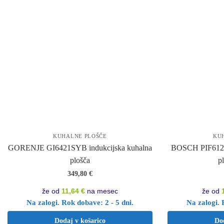
KUHALNE PLOŠČE
KU
GORENJE GI6421SYB indukcijska kuhalna
BOSCH PIF612B
plošča
p
349,80
€
že od
11,64 €
na mesec
že od
Na zalogi. Rok dobave: 2 - 5 dni.
Na zalogi. 
Dodaj v košarico
Do