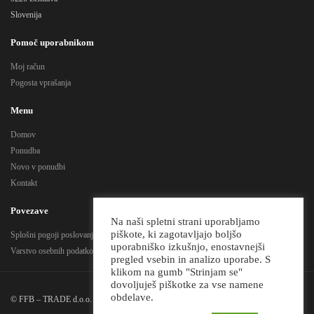
Slovenija
Pomoč uporabnikom
Moj račun
Pogosta vprašanja
Menu
Domov
Ponudba
Novo v ponudbi
Kontakt
Povezave
Na naši spletni strani uporabljamo
piškote, ki zagotavljajo boljšo
Splošni pogoji poslovanja
uporabniško izkušnjo, enostavnejši
Varstvo osebnih podatkov
pregled vsebin in analizo uporabe. S
klikom na gumb "Strinjam se"
dovoljuješ piškotke za vse namene
obdelave.
© FFB – TRADE d.o.o. Vse pravice pridržane!