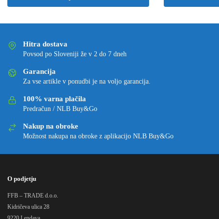
Hitra dostava
Povsod po Sloveniji že v 2 do 7 dneh
Garancija
Za vse artikle v ponudbi je na voljo garancija.
100% varna plačila
Predračun / NLB Buy&Go
Nakup na obroke
Možnost nakupa na obroke z aplikacijo NLB Buy&Go
O podjetju
FFB – TRADE d.o.o.
Kidričeva ulica 28
9220 Lendava