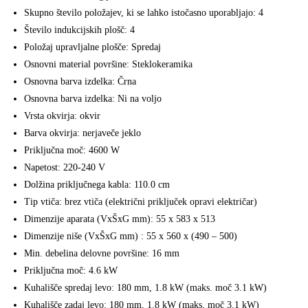
Skupno število položajev, ki se lahko istočasno uporabljajo: 4
Število indukcijskih plošč: 4
Položaj upravljalne plošče: Spredaj
Osnovni material površine: Steklokeramika
Osnovna barva izdelka: Črna
Osnovna barva izdelka: Ni na voljo
Vrsta okvirja: okvir
Barva okvirja: nerjaveče jeklo
Priključna moč: 4600 W
Napetost: 220-240 V
Dolžina priključnega kabla: 110.0 cm
Tip vtiča: brez vtiča (električni priključek opravi električar)
Dimenzije aparata (VxŠxG mm): 55 x 583 x 513
Dimenzije niše (VxŠxG mm) : 55 x 560 x (490 – 500)
Min. debelina delovne površine: 16 mm
Priključna moč: 4.6 kW
Kuhališče spredaj levo: 180 mm, 1.8 kW (maks. moč 3.1 kW)
Kuhališče zadaj levo: 180 mm, 1.8 kW (maks. moč 3.1 kW)