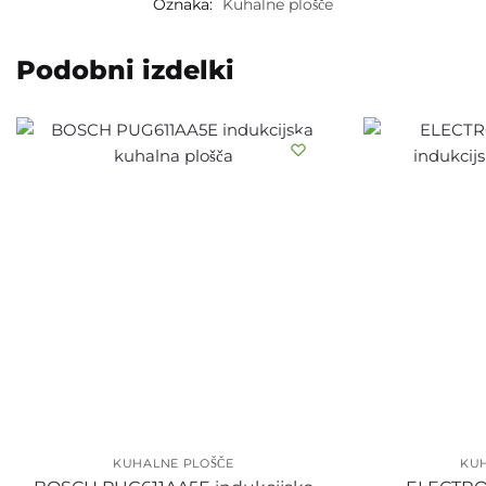
Oznaka:
Kuhalne plošče
Podobni izdelki
KUHALNE PLOŠČE
KU