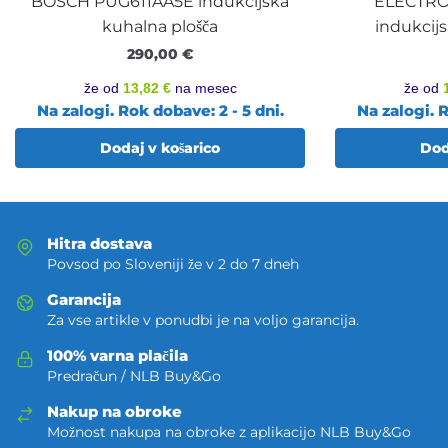
BOSCH PUG611AA5E indukcijska
ELECTRO
kuhalna plošča
indukcijs
290,00
€
že od
13,82 €
na mesec
že od
Na zalogi. Rok dobave: 2 - 5 dni.
Na zalogi. R
Dodaj v košarico
Dod
Hitra dostava
Povsod po Sloveniji že v 2 do 7 dneh
Garancija
Za vse artikle v ponudbi je na voljo garancija.
100% varna plačila
Predračun / NLB Buy&Go
Nakup na obroke
Možnost nakupa na obroke z aplikacijo NLB Buy&Go