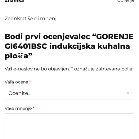
Gorenje
Znamka
Zaenkrat še ni mnenj.
Bodi prvi ocenjevalec “GORENJE
GI6401BSC indukcijska kuhalna
plošča”
Vaš e-naslov ne bo objavljen.
*
označuje zahtevana polja
Vaša ocena
*
Vaše mnenje
*