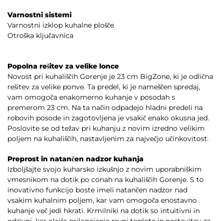
Varnostni sistemi
Varnostni izklop kuhalne plošče
Otroška ključavnica
Popolna rešitev za velike lonce
Novost pri kuhališčih Gorenje je 23 cm BigZone, ki je odlična
rešitev za velike ponve. Ta predel, ki je nameščen spredaj,
vam omogoča enakomerno kuhanje v posodah s
premerom 23 cm. Na ta način odpadejo hladni predeli na
robovih posode in zagotovljena je vsakič enako okusna jed.
Poslovite se od težav pri kuhanju z novim izredno velikim
poljem na kuhališčih, nastavljenim za največjo učinkovitost.
Preprost in natančen nadzor kuhanja
Izboljšajte svojo kuharsko izkušnjo z novim uporabniškim
vmesnikom na dotik po conah na kuhališčih Gorenje. S to
inovativno funkcijo boste imeli natančen nadzor nad
vsakim kuhalnim poljem, kar vam omogoča enostavno
kuhanje več jedi hkrati. Krmilniki na dotik so intuitivni in
odzivni, kar olajša prilagajanje ravni toplote in nastavitev za