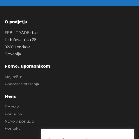
O podjetju
FFB – TRADE d.o.o.
Kidričeva ulica 28
9220 Lendava
Slovenija
Pomoč uporabnikom
Moj račun
Pogosta vprašanja
Menu
Domov
Ponudba
Novo v ponudbi
Kontakt