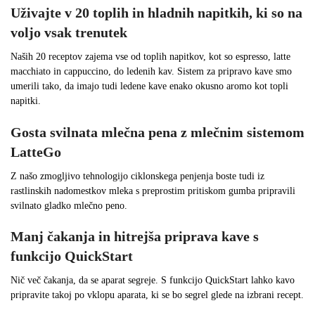
Uživajte v 20 toplih in hladnih napitkih, ki so na
voljo vsak trenutek
Naših 20 receptov zajema vse od toplih napitkov, kot so espresso, latte
macchiato in cappuccino, do ledenih kav. Sistem za pripravo kave smo
umerili tako, da imajo tudi ledene kave enako okusno aromo kot topli
napitki.
Gosta svilnata mlečna pena z mlečnim sistemom
LatteGo
Z našo zmogljivo tehnologijo ciklonskega penjenja boste tudi iz
rastlinskih nadomestkov mleka s preprostim pritiskom gumba pripravili
svilnato gladko mlečno peno.
Manj čakanja in hitrejša priprava kave s
funkcijo QuickStart
Nič več čakanja, da se aparat segreje. S funkcijo QuickStart lahko kavo
pripravite takoj po vklopu aparata, ki se bo segrel glede na izbrani recept.