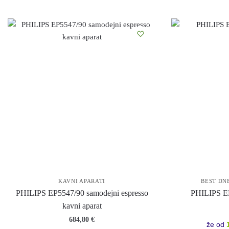
KAVNI APARATI
BEST DN
PHILIPS EP5547/90 samodejni espresso
PHILIPS EP
kavni aparat
684,80
€
že od