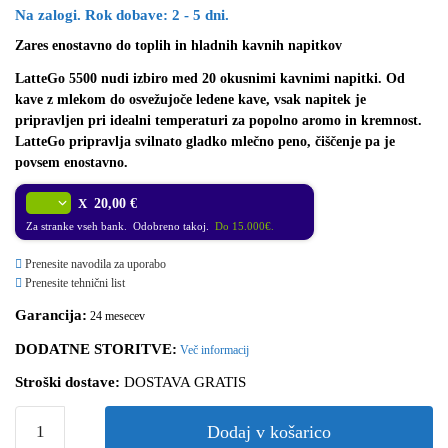
Na zalogi. Rok dobave: 2 - 5 dni.
Zares enostavno do toplih in hladnih kavnih napitkov
LatteGo 5500 nudi izbiro med 20 okusnimi kavnimi napitki. Od
kave z mlekom do osvežujoče ledene kave, vsak napitek je
pripravljen pri idealni temperaturi za popolno aromo in kremnost.
LatteGo pripravlja svilnato gladko mlečno peno, čiščenje pa je
povsem enostavno.
X
20,00 €
Za stranke vseh bank. Odobreno takoj.
Do 15.000€.
Prenesite navodila za uporabo
Prenesite tehnični list
Garancija:
24 mesecev
DODATNE STORITVE:
Več informacij
Stroški dostave:
DOSTAVA GRATIS
Dodaj v košarico