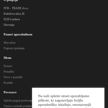
FFB – TRADE d.o.o.
Kidričeva ulica 28
9220 Lendava
Slovenija
Pomoč uporabnikom
Moj račun
Pogosta vprašanja
Menu
Domov
Ponudba
Novo v ponudbi
Kontakt
Povezave
Na naši spletni strani uporabljamo
piškote, ki zagotavljajo boljšo
Splošni pogoji poslovanja
uporabniško izkušnjo, enostavnejši
Varstvo osebnih podatkov