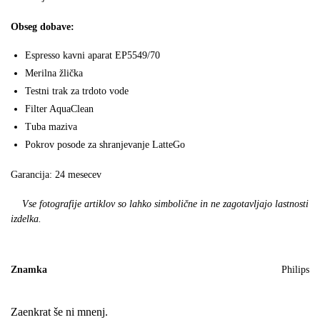
Obseg dobave:
Espresso kavni aparat EP5549/70
Merilna žlička
Testni trak za trdoto vode
Filter AquaClean
Tuba maziva
Pokrov posode za shranjevanje LatteGo
Garancija: 24 mesecev
Vse fotografije artiklov so lahko simbolične in ne zagotavljajo lastnosti
izdelka.
Znamka
Philips
Zaenkrat še ni mnenj.