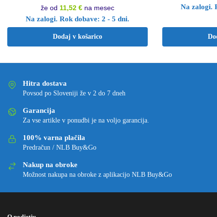
Na zalogi. 
že od
11,52 €
na mesec
Na zalogi. Rok dobave: 2 - 5 dni.
Dodaj v košarico
Do
Hitra dostava
Povsod po Sloveniji že v 2 do 7 dneh
Garancija
Za vse artikle v ponudbi je na voljo garancija.
100% varna plačila
Predračun / NLB Buy&Go
Nakup na obroke
Možnost nakupa na obroke z aplikacijo NLB Buy&Go
O podjetju