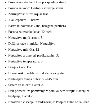
Posoda za ostanke: Dostop s sprednje strani
Posoda za vodo: Dostop s sprednje strani
Združljivost filtra: AquaClean
Tlak črpalke: 15 barov
Barva in površina: Crna, brizgana panthera
Posoda za ostanke kave: 12 oseb
Nastavitve moči arome: 5
Dolžina kave in mleka: Nastavljivo
Nastavitve mlinčka: 12
Nastavitev arome pri predkuhanju: Da
Nastavitve temperature: 3
Dvojna kava: Da
Uporabniški profili: 4 in dodatni za goste
Nastavljiva višina dulca: 85–145 mm
Sistem za mleko: LatteGo
Deli primerni za pomivanje v pomivalnem stroju: Pladenj za
kapljanje, LatteGo
Enostavno čiščenje in vzdrževanje: Podpira filtre AquaClean