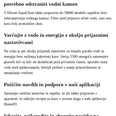
potrebno odstraniti vodni kamen
S filtrom AquaClean lahko pripravite do 50000 skodelic napitkov brez
odstranjevanja vodnega kamna. Filter pred pripravo očisti vodo, zato ima
kava bolj aromatičen okus.
Varčujte z vodo in energijo z okolju prijaznimi
nastavitvami
Na voljo je pet okolju prijaznih nastavitev za manjšo porabo vode in
energije brez znižanja kakovosti kave. Serija 5500 omogoča zatemnitev
glavnih luči in luči ob skodelicah pred privzetim časom, uporabo manj
vode med splakovanjem, hitrejši prehod v stanje pripravljenosti in
zmanjšanje svetlosti.
Poiščite navdih in podporo v naši aplikaciji
Spoznajte različne sestavine in napitke, ki jih lahko pripravite z
aparatom, in odkrijte recepte za kavo v novem slogu z našo aplikacijo
HomeID.
Izberite, prilagodite in shranite napitke na