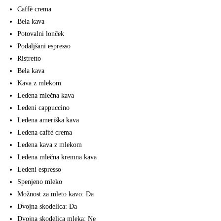
Caffè crema
Bela kava
Potovalni lonček
Podaljšani espresso
Ristretto
Bela kava
Kava z mlekom
Ledena mlečna kava
Ledeni cappuccino
Ledena ameriška kava
Ledena caffè crema
Ledena kava z mlekom
Ledena mlečna kremna kava
Ledeni espresso
Spenjeno mleko
Možnost za mleto kavo: Da
Dvojna skodelica: Da
Dvojna skodelica mleka: Ne