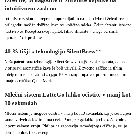
intuitivnem zaslonu
Intuitiven zaslon je preprosto uporabljati in na njem izbrati želeni recept,
prilagoditi moč in dolžino kave ter količino mleka. Želite shraniti izbrane
nastavitve? Recept za svoj napitek lahko shranite v enega od štirih
uporabniških profilov.
40 % tišji s tehnologijo SilentBrew**
Naša patentirana tehnologija SilentBrew zmanjša zvoke aparata, da boste
v pripravi aromatične kave še bolj uživali. Z zvočno zaščito in tihim
mletjem naši aparati ustvarjajo 40 % manj hrupa kot prejšnji modeli in
imajo certifikat Quiet Mark.
Mlečni sistem LatteGo lahko očistite v manj kot
10 sekundah
Mlečni sistem je mogoče očistiti v manj kot 10 sekundah, saj je sestavljen
samo iz dveh delov in nima cevk. Pomijete ga lahko pod tekočo vodo ali
v pomivalnem stroju. Philips ne zagotavlja samodejnega čiščenja, saj je
potrebno dodatno čiščenje.