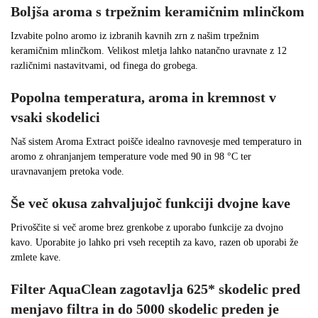
Boljša aroma s trpežnim keramičnim mlinčkom
Izvabite polno aromo iz izbranih kavnih zrn z našim trpežnim
keramičnim mlinčkom. Velikost mletja lahko natančno uravnate z 12
različnimi nastavitvami, od finega do grobega.
Popolna temperatura, aroma in kremnost v
vsaki skodelici
Naš sistem Aroma Extract poišče idealno ravnovesje med temperaturo in
aromo z ohranjanjem temperature vode med 90 in 98 °C ter
uravnavanjem pretoka vode.
Še več okusa zahvaljujoč funkciji dvojne kave
Privoščite si več arome brez grenkobe z uporabo funkcije za dvojno
kavo. Uporabite jo lahko pri vseh receptih za kavo, razen ob uporabi že
zmlete kave.
Filter AquaClean zagotavlja 625* skodelic pred
menjavo filtra in do 5000 skodelic preden je