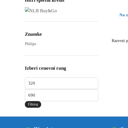
Hitri spletni kredit
Na z
Znamke
Philips
Izberi cenovni rang
Filtriraj