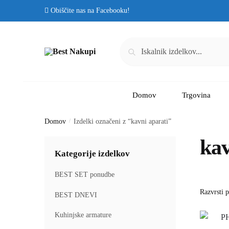
Obiščite nas na Facebooku!
Iskanje
Domov
Trgovina
Domov
/
Izdelki označeni z “kavni aparati”
kav
Kategorije izdelkov
BEST SET ponudbe
BEST DNEVI
Kuhinjske armature