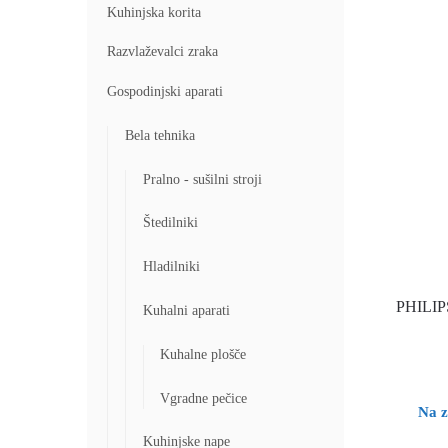
Kuhinjska korita
Razvlaževalci zraka
Gospodinjski aparati
Bela tehnika
Pralno - sušilni stroji
Štedilniki
Hladilniki
PHILIPS
Kuhalni aparati
Kuhalne plošče
Vgradne pečice
Na z
Kuhinjske nape