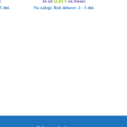
c
že od
11,61 €
na mesec
5 dni.
Na zalogi. Rok dobave: 2 - 5 dni.