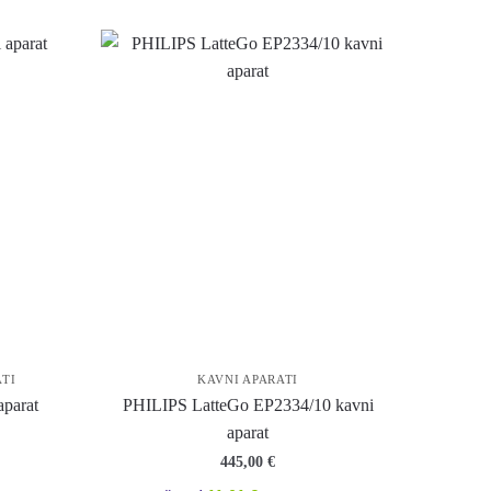
ATI
KAVNI APARATI
parat
PHILIPS LatteGo EP2334/10 kavni
aparat
445,00
€