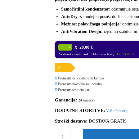
Samočistilni kondenzator
: odstranjuje osta
AutoDry
: samodejno posuši do želene stopn
Možnost polovičnega polnjenja:
optimizira
AntiVibration Design:
izjemno stabilen in 
X
20,00 €
Za stranke vseh bank. Odobreno takoj.
Do 15.000€.
E
Prenesite si podatkovno kartico
Prenesite navodila za uporabo
Prenesite tehnični list
Garancija:
24 mesecev
DODATNE STORITVE:
Več informacij
Stroški dostave:
DOSTAVA GRATIS