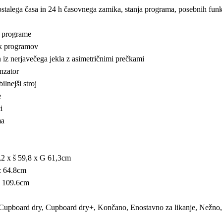
stalega časa in 24 h časovnega zamika, stanja programa, posebnih funk
e programe
nik programov
iz nerjavečega jekla z asimetričnimi prečkami
nzator
ilnejši stroj
e
i
ma
4,2 x š 59,8 x G 61,3cm
i: 64.8cm
i: 109.6cm
 Cupboard dry, Cupboard dry+, Končano, Enostavno za likanje, Nežno, 