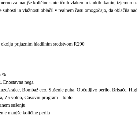
merno za manjše količine sintetičnih vlaken in tankih tkanin, izjemno n
e suhosti in vlažnosti oblačil v realnem času omogočajo, da oblačila na
z okolju prijaznim hladilnim sredstvom R290
6 %
, Enostavna nega
ze/srajce, Bombaž eco, Sušenje puha, Občutljivo perilo, Brisače, Hig
ika, Za volno, Casovni program – toplo
čanem sušenju
enje manjše količine perila