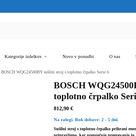
Kategorije izdelkov
Novo v ponudbi
O nas
BOSCH WQG24500BY sušilni stroj s toplotno črpalko Serie 6
BOSCH WQG24500BY s
toplotno črpalko Seri
812,90
€
Na zalogi. Rok dobave: 2 - 5 dni.
Sušilni stroj s toplotno črpalko prihrani ene
pripravljeno, kar preprečuje pregrevanje in š