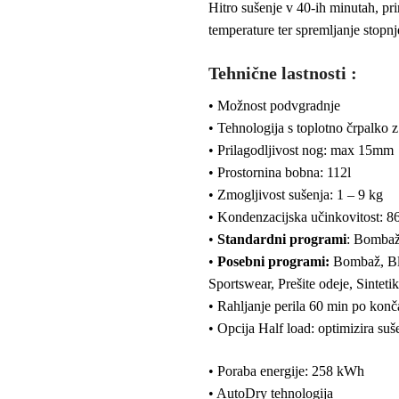
Hitro sušenje v 40-ih minutah, pri
temperature ter spremljanje stopnj
Tehnične lastnosti :
• Možnost podvgradnje
• Tehnologija s toplotno črpalko 
• Prilagodljivost nog: max 15mm
• Prostornina bobna: 112l
• Zmogljivost sušenja: 1 – 9 kg
• Kondenzacijska učinkovitost: 8
•
Standardni programi
: Bombaž
•
Posebni programi:
Bombaž, Blu
Sportswear, Prešite odeje, Sintet
• Rahljanje perila 60 min po kon
• Opcija Half load: optimizira suš
• Poraba energije: 258 kWh
• AutoDry tehnologija