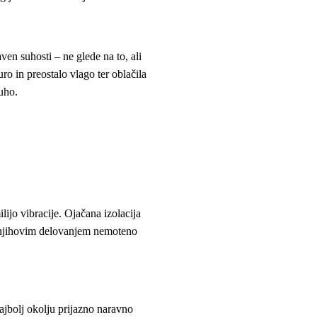
ven suhosti – ne glede na to, ali
ro in preostalo vlago ter oblačila
uho.
ijo vibracije. Ojačana izolacija
d njihovim delovanjem nemoteno
najbolj okolju prijazno naravno