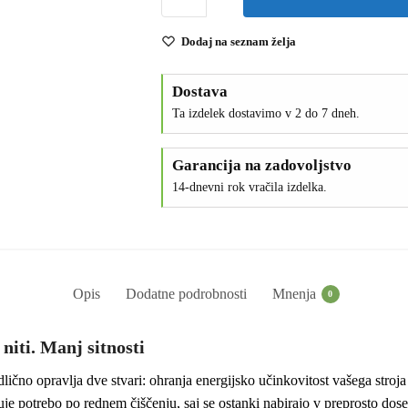
Dodaj na seznam želja
Dostava
Ta izdelek dostavimo v 2 do 7 dneh.
Garancija na zadovoljstvo
14-dnevni rok vračila izdelka.
Opis
Dodatne podrobnosti
Mnenja
0
niti. Manj sitnosti
dlično opravlja dve stvari: ohranja energijsko učinkovitost vašega stro
šuje potrebo po rednem čiščenju, saj se ostanki nabirajo v preprosto dose