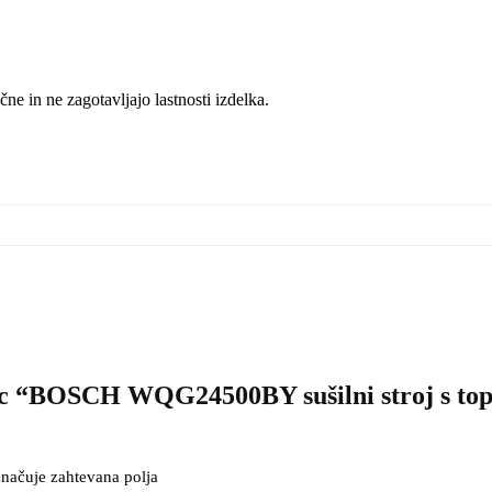
čne in ne zagotavljajo lastnosti izdelka.
ec “BOSCH WQG24500BY sušilni stroj s topl
načuje zahtevana polja