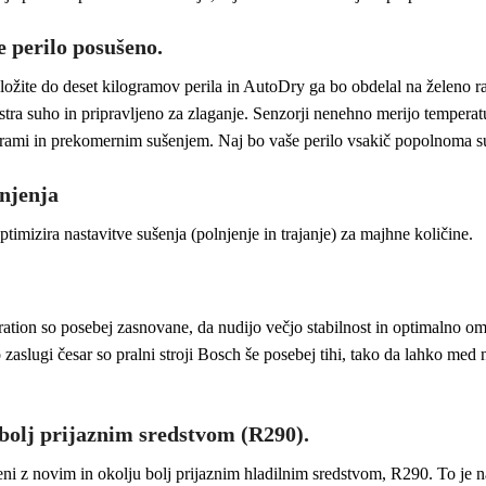
 perilo posušeno.
naložite do deset kilogramov perila in AutoDry ga bo obdelal na želeno ra
ekstra suho in pripravljeno za zlaganje. Senzorji nenehno merijo temperatu
turami in prekomernim sušenjem. Naj bo vaše perilo vsakič popolnoma s
njenja
imizira nastavitve sušenja (polnjenje in trajanje) za majhne količine.
ation so posebej zasnovane, da nudijo večjo stabilnost in optimalno omil
aslugi česar so pralni stroji Bosch še posebej tihi, tako da lahko me
ajbolj prijaznim sredstvom (R290).
jeni z novim in okolju bolj prijaznim hladilnim sredstvom, R290. To je 