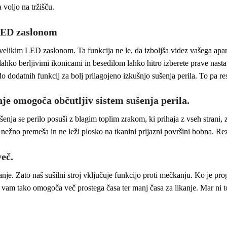
 voljo na tržišču.
 LED zaslonom
 z velikim LED zaslonom. Ta funkcija ne le, da izboljša videz vašega ap
lahko berljivimi ikonicami in besedilom lahko hitro izberete prave nasta
dodatnih funkcij za bolj prilagojeno izkušnjo sušenja perila. To pa r
e omogoča občutljiv sistem sušenja perila.
šenja se perilo posuši z blagim toplim zrakom, ki prihaja z vseh strani, 
ju nežno premeša in ne leži plosko na tkanini prijazni površini bobna. Re
več.
nje. Zato naš sušilni stroj vključuje funkcijo proti mečkanju. Ko je pr
n vam tako omogoča več prostega časa ter manj časa za likanje. Mar ni t