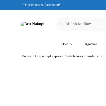
Obiščite nas na Facebooku!
Iskanje
Domov
Trgovina
Domov
/
Gospodinjski aparati
/
Bela tehnika
/
Sušilni stroji
/