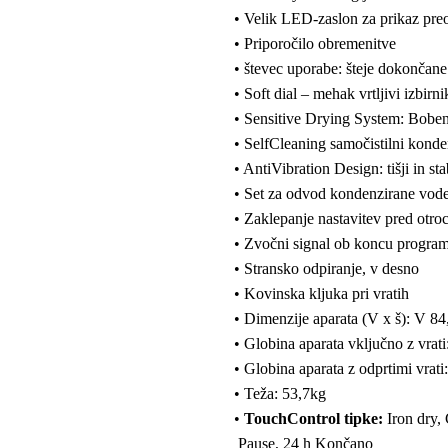
• Velik LED-zaslon za prikaz preo
• Priporočilo obremenitve
• števec uporabe: šteje dokončan
• Soft dial – mehak vrtljivi izbir
• Sensitive Drying System: Boben 
• SelfCleaning samočistilni konde
• AntiVibration Design: tišji in stab
• Set za odvod kondenzirane vod
• Zaklepanje nastavitev pred otroc
• Zvočni signal ob koncu progra
• Stransko odpiranje, v desno
• Kovinska kljuka pri vratih
• Dimenzije aparata (V x š): V 8
• Globina aparata vključno z vrat
• Globina aparata z odprtimi vrat
• Teža: 53,7kg
•
TouchControl tipke:
Iron dry,
Pause, 24 h Končano