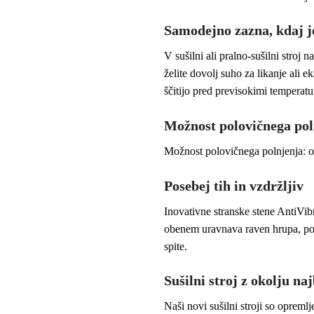
Samodejno zazna, kdaj je
V sušilni ali pralno-sušilni stroj 
želite dovolj suho za likanje ali 
ščitijo pred previsokimi tempera
Možnost polovičnega pol
Možnost polovičnega polnjenja: opt
Posebej tih in vzdržljiv
Inovativne stranske stene AntiVibr
obenem uravnava raven hrupa, po z
spite.
Sušilni stroj z okolju n
Naši novi sušilni stroji so opreml