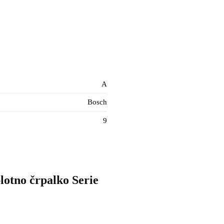
A
Bosch
9
otno črpalko Serie