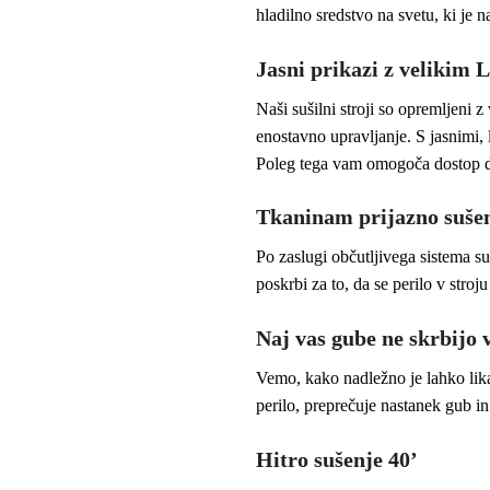
hladilno sredstvo na svetu, ki je na
Jasni prikazi z velikim
Naši sušilni stroji so opremljeni
enostavno upravljanje. S jasnimi, 
Poleg tega vam omogoča dostop do 
Tkaninam prijazno sušenj
Po zaslugi občutljivega sistema su
poskrbi za to, da se perilo v stro
Naj vas gube ne skrbijo 
Vemo, kako nadležno je lahko lika
perilo, preprečuje nastanek gub i
Hitro sušenje 40’