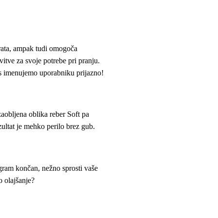
arata, ampak tudi omogoča
vitve za svoje potrebe pri pranju.
es imenujemo uporabniku prijazno!
zaobljena oblika reber Soft pa
zultat je mehko perilo brez gub.
ogram končan, nežno sprosti vaše
o olajšanje?