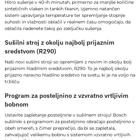
Hitro sušenje v 40-ih minutah, primerno za manjše količine
sintetičnih vlaken in tankih tkanin, izjemno natančen
sistem upravljanja temperature ter spremljanje stopnje
suhosti in vlažnosti oblačil v realnem času omogočajo, da
oblačila nadenete takoj po zaključku sušenja.
Sušilni stroj z okolju najbolj prijaznim
sredstvom (R290)
Naši novi sušilni stroji so opremljeni z novim in okolju bolj
prijaznim hladilnim sredstvom, R290. To je najbolj okolju
prijazno naravno hladilno sredstvo na svetu, ki je na voljo na
tržišču
Program za posteljnino z vzvratno vrtljivim
bobnom
Ustavite zapletanje posteljnine v sušilnem stroju! Bosch
sušilniki s programom za posteljnino obračajo posteljnino v
obeh smereh, s čimer preprečijo, da bi se zapletala,
zahvaljujoč velikemu bobnu s sistemom vzvratno vrtljivih