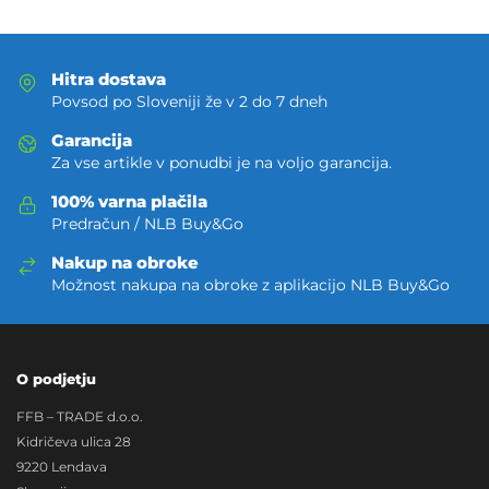
Hitra dostava
Povsod po Sloveniji že v 2 do 7 dneh
Garancija
Za vse artikle v ponudbi je na voljo garancija.
100% varna plačila
Predračun / NLB Buy&Go
Nakup na obroke
Možnost nakupa na obroke z aplikacijo NLB Buy&Go
O podjetju
FFB – TRADE d.o.o.
Kidričeva ulica 28
9220 Lendava