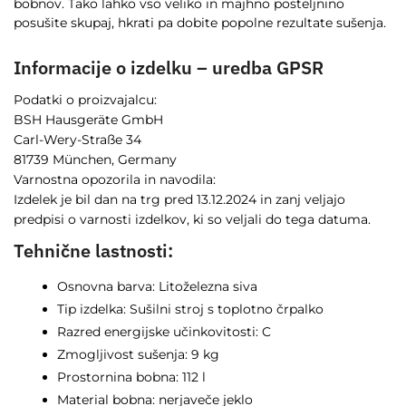
bobnov. Tako lahko vso veliko in majhno posteljnino
posušite skupaj, hkrati pa dobite popolne rezultate sušenja.
Informacije o izdelku – uredba GPSR
Podatki o proizvajalcu:
BSH Hausgeräte GmbH
Carl-Wery-Straße 34
81739 München, Germany
Varnostna opozorila in navodila:
Izdelek je bil dan na trg pred 13.12.2024 in zanj veljajo
predpisi o varnosti izdelkov, ki so veljali do tega datuma.
Tehnične lastnosti:
Osnovna barva: Litoželezna siva
Tip izdelka: Sušilni stroj s toplotno črpalko
Razred energijske učinkovitosti: C
Zmogljivost sušenja: 9 kg
Prostornina bobna: 112 l
Material bobna: nerjaveče jeklo