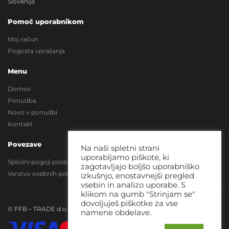
Slovenija
Pomoč uporabnikom
Moj račun
Pogosta vprašanja
Menu
Domov
Ponudba
Novo v ponudbi
Kontakt
Povezave
Na naši spletni strani
uporabljamo piškote, ki
Splošni pogoji poslovanja
zagotavljajo boljšo uporabniško
Varstvo osebnih podatkov
izkušnjo, enostavnejši pregled
vsebin in analizo uporabe. S
klikom na gumb "Strinjam se"
dovoljuješ piškotke za vse
© FFB – TRADE d.o.o. Vse pravice pridržane!
namene obdelave.