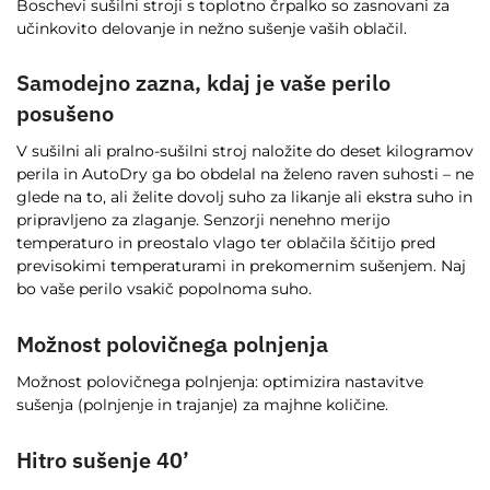
Boschevi sušilni stroji s toplotno črpalko so zasnovani za
učinkovito delovanje in nežno sušenje vaših oblačil.
Samodejno zazna, kdaj je vaše perilo
posušeno
V sušilni ali pralno-sušilni stroj naložite do deset kilogramov
perila in AutoDry ga bo obdelal na želeno raven suhosti – ne
glede na to, ali želite dovolj suho za likanje ali ekstra suho in
pripravljeno za zlaganje. Senzorji nenehno merijo
temperaturo in preostalo vlago ter oblačila ščitijo pred
previsokimi temperaturami in prekomernim sušenjem. Naj
bo vaše perilo vsakič popolnoma suho.
Možnost polovičnega polnjenja
Možnost polovičnega polnjenja: optimizira nastavitve
sušenja (polnjenje in trajanje) za majhne količine.
Hitro sušenje 40’