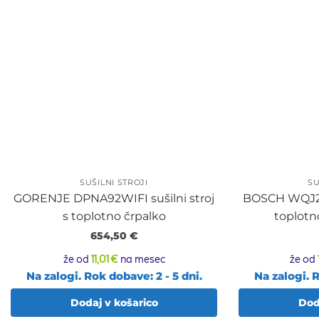
SUŠILNI STROJI
SU
GORENJE DPNA92WIFI sušilni stroj
BOSCH WQJ242
s toplotno črpalko
toplotn
654,50
€
že od
11,01 €
na mesec
že od
Na zalogi. Rok dobave: 2 - 5 dni.
Na zalogi. R
Dodaj v košarico
Dod