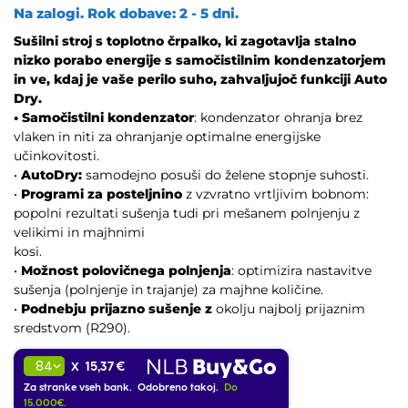
Na zalogi. Rok dobave: 2 - 5 dni.
Sušilni stroj s toplotno črpalko, ki zagotavlja stalno
nizko porabo energije s samočistilnim kondenzatorjem
in ve, kdaj
je vaše perilo suho, zahvaljujoč funkciji Auto
Dry.
• Samočistilni kondenzator
: kondenzator ohranja brez
vlaken in niti za ohranjanje optimalne energijske
učinkovitosti.
•
AutoDry:
samodejno posuši do želene stopnje suhosti.
•
Programi za posteljnino
z vzvratno vrtljivim bobnom:
popolni rezultati sušenja tudi pri mešanem polnjenju z
velikimi in majhnimi
kosi.
•
Možnost polovičnega polnjenja
: optimizira nastavitve
sušenja (polnjenje in trajanje) za majhne količine.
•
Podnebju prijazno sušenje z
okolju najbolj prijaznim
sredstvom (R290).
15,37 €
X
Za stranke vseh bank. Odobreno takoj.
Do
15.000€.