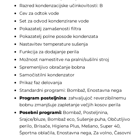
Razred kondenzacijske učinkovitosti: B
Cev za odtok vode
Set za odvod kondenzirane vode
Pokazatelj zamašenosti filtra
Pokazatelj polne posode kondenzata
Nastavitev temperature sušenja
Funkcija za dodajanje perila
Možnost namestitve na pralni/sušilni stroj
Spremenljivo obračanje bobna
Samočistilni kondenzator
Prikaz faz delovanja
Standardni programi: Bombaž, Enostavna nega
Program posteljnina
: zahvaljujoč reverzibilnemu
bobnu zmanjšuje zapletanje večjih kosov perila
Posebni programi:
Bombaž, Posteljnina,
Srajce/bluze, Bombaž eco, Sušenje puha, Občutljivo
perilo, Brisače, Higiena Plus, Mešano, Super 40,
Športna oblačila, Enostavna nega, Za volno, Časovni