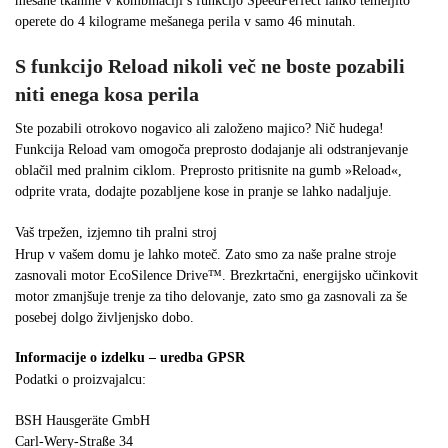
mešane tkanine v kombinaciji s funkcijo SpeedPerfect lahko temeljito
operete do 4 kilograme mešanega perila v samo 46 minutah.
S funkcijo Reload nikoli več ne boste pozabili
niti enega kosa perila
Ste pozabili otrokovo nogavico ali založeno majico? Nič hudega!
Funkcija Reload vam omogoča preprosto dodajanje ali odstranjevanje
oblačil med pralnim ciklom. Preprosto pritisnite na gumb »Reload«,
odprite vrata, dodajte pozabljene kose in pranje se lahko nadaljuje.
Vaš trpežen, izjemno tih pralni stroj
Hrup v vašem domu je lahko moteč. Zato smo za naše pralne stroje
zasnovali motor EcoSilence Drive™. Brezkrtačni, energijsko učinkovit
motor zmanjšuje trenje za tiho delovanje, zato smo ga zasnovali za še
posebej dolgo življenjsko dobo.
Informacije o izdelku – uredba GPSR
Podatki o proizvajalcu:
BSH Hausgeräte GmbH
Carl-Wery-Straße 34