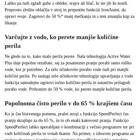
Lahko pa tudi zgladi gube z obleke, srajce ali hlač, ki ste jih že nosili.
Preprosto zložite oblačila v stroj in prepustite funkciji IronAssist, da
opravi svoje. Zagotovi do 50 %* manj mečkanja in s tem zmanjša kup za
likanje.
Varčujte z vodo, ko perete manjše količine
perila
Ne glede na to, kako malo perila perete. Naša tehnologija Active Water
Plus daje popolne rezultate, saj za posamezno pranje porabi samo toliko
vode, kot je potrebno. Za zelo učinkovito porabo vode tudi pri manjši
količini perila. Po zaslugi zelo učinkovite tehnologije upravljanja z vodo
funkcija samodejno ugotovi točno količino perila in natančno prilagodi
porabo vode. Prihranite do 50 % vode, ko perete manjše količine perila.
Popolnoma čisto perilo v do 65 % krajšem času
Ko je čas bistvenega pomena, pralni stroji s funkcijo SpeedPerfect čas
pranja skrajšajo za do 65 %, in to ob enaki kakovosti pranja. Funkcijo
SpeedPerfect lahko uporabljate v kombinaciji z večino programov ter pri
vseh količinah perila in vrstah tkanin. Na primer, z izborom programa za