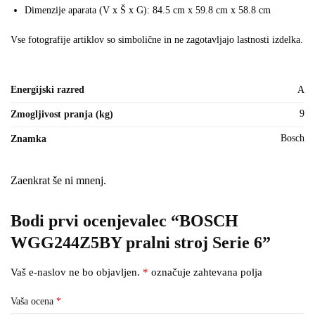
Dimenzije aparata (V x Š x G): 84.5 cm x 59.8 cm x 58.8 cm
Vse fotografije artiklov so simbolične in ne zagotavljajo lastnosti izdelka.
Energijski razred
A
9
Zmogljivost pranja (kg)
Bosch
Znamka
Zaenkrat še ni mnenj.
Bodi prvi ocenjevalec “BOSCH
WGG244Z5BY pralni stroj Serie 6”
Vaš e-naslov ne bo objavljen.
*
označuje zahtevana polja
Vaša ocena
*