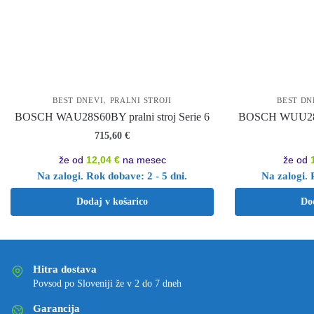
,
BEST DNEVI
PRALNI STROJI
BEST DN
BOSCH WAU28S60BY pralni stroj Serie 6
BOSCH WUU28T62
715,60
€
že od
12,04 €
na mesec
že od
Na zalogi. Rok dobave: 2 - 5 dni.
Na zalogi. 
Dodaj v košarico
Do
Hitra dostava
Povsod po Sloveniji že v 2 do 7 dneh
Garancija