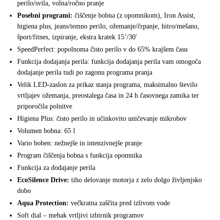
perilo/svila, volna/ročno pranje
Posebni programi:
čiščenje bobna (z opomnikom), Iron Assist,
higiena plus, jeans/temno perilo, ožemanje/črpanje, hitro/mešano,
šport/fitnes, izpiranje, ekstra kratek 15’/30′
SpeedPerfect: popolnoma čisto perilo v do 65% krajšem času
Funkcija dodajanja perila: funkcija dodajanja perila vam omogoča
dodajanje perila tudi po zagonu programa pranja
Velik LED-zaslon za prikaz stanja programa, maksimalno število
vrtljajev ožemanja, preostalega časa in 24 h časovnega zamika ter
priporočila polnitve
Higiena Plus: čisto perilo in učinkovito uničevanje mikrobov
Volumen bobna: 65 l
Vario boben: nežnejše in intenzivnejše pranje
Program čiščenja bobna s funkcija opomnika
Funkcija za dodajanje perila
EcoSilence Drive:
tiho delovanje motorja z zelo dolgo življenjsko
dobo
Aqua Protection:
večkratna zaščita pred izlivom vode
Soft dial – mehak vrtljivi izbirnik programov