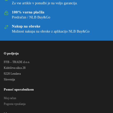
Za vse artikle v ponudbi je na voljo garancija.
100% varna plačila
Predračun / NLB Buy&Go
Nakup na obroke
Možnost nakupa na obroke z aplikacijo NLB Buy&Go
O podjetju
FFB – TRADE d.o.o.
Kidričeva ulica 28
9220 Lendava
Slovenija
Pomoč uporabnikom
Moj račun
Pogosta vprašanja