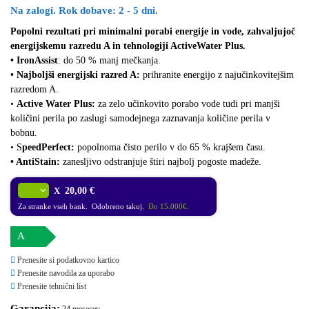
Na zalogi. Rok dobave: 2 - 5 dni.
Popolni rezultati pri minimalni porabi energije in vode, zahvaljujoč
energijskemu razredu A in tehnologiji ActiveWater Plus.
• IronAssist
: do 50 % manj mečkanja.
• Najboljši energijski razred A:
prihranite energijo z najučinkovitejšim
razredom A.
•
Active Water Plus:
za zelo učinkovito porabo vode tudi pri manjši
količini perila po zaslugi samodejnega zaznavanja količine perila v
bobnu.
• S
peedPerfect:
popolnoma čisto perilo v do 65 % krajšem času.
• AntiStain:
zanesljivo odstranjuje štiri najbolj pogoste madeže.
X
20,00 €
Za stranke vseh bank. Odobreno takoj.
Do 15.000€.
A
Prenesite si podatkovno kartico
Prenesite navodila za uporabo
Prenesite tehnični list
Garancija:
24 mesecev