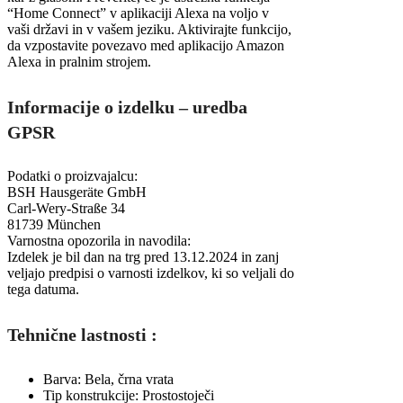
“Home Connect” v aplikaciji Alexa na voljo v
vaši državi in v vašem jeziku. Aktivirajte funkcijo,
da vzpostavite povezavo med aplikacijo Amazon
Alexa in pralnim strojem.
Informacije o izdelku – uredba
GPSR
Podatki o proizvajalcu:
BSH Hausgeräte GmbH
Carl-Wery-Straße 34
81739 München
Varnostna opozorila in navodila:
Izdelek je bil dan na trg pred 13.12.2024 in zanj
veljajo predpisi o varnosti izdelkov, ki so veljali do
tega datuma.
Tehnične lastnosti :
Barva: Bela, črna vrata
Tip konstrukcije: Prostostoječi