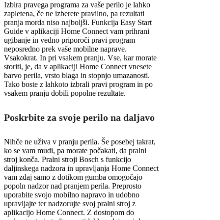
Izbira pravega programa za vaše perilo je lahko
zapletena, če ne izberete pravilno, pa rezultati
pranja morda niso najboljši. Funkcija Easy Start
Guide v aplikaciji Home Connect vam prihrani
ugibanje in vedno priporoči pravi program –
neposredno prek vaše mobilne naprave.
Vsakokrat. In pri vsakem pranju. Vse, kar morate
storiti, je, da v aplikaciji Home Connect vnesete
barvo perila, vrsto blaga in stopnjo umazanosti.
Tako boste z lahkoto izbrali pravi program in po
vsakem pranju dobili popolne rezultate.
Poskrbite za svoje perilo na daljavo
Nihče ne uživa v pranju perila. Še posebej takrat,
ko se vam mudi, pa morate počakati, da pralni
stroj konča. Pralni stroji Bosch s funkcijo
daljinskega nadzora in upravljanja Home Connect
vam zdaj samo z dotikom gumba omogočajo
popoln nadzor nad pranjem perila. Preprosto
uporabite svojo mobilno napravo in udobno
upravljajte ter nadzorujte svoj pralni stroj z
aplikacijo Home Connect. Z dostopom do