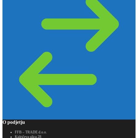
O podjetju
FFB – TRADE d.o.o.
Kidričeva ulica 28