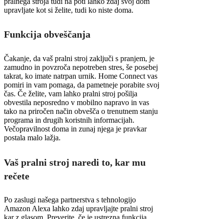
pralnega stroja tudi na poti lahko zdaj svoj dom
upravljate kot si želite, tudi ko niste doma.
Funkcija obveščanja
Čakanje, da vaš pralni stroj zaključi s pranjem, je
zamudno in povzroča nepotreben stres, še posebej
takrat, ko imate natrpan urnik. Home Connect vas
pomiri in vam pomaga, da pametneje porabite svoj
čas. Če želite, vam lahko pralni stroj pošilja
obvestila neposredno v mobilno napravo in vas
tako na priročen način obvešča o trenutnem stanju
programa in drugih koristnih informacijah.
Večopravilnost doma in zunaj njega je pravkar
postala malo lažja.
Vaš pralni stroj naredi to, kar mu
rečete
Po zaslugi našega partnerstva s tehnologijo
Amazon Alexa lahko zdaj upravljajte pralni stroj
kar z glasom. Preverite, če je ustrezna funkcija