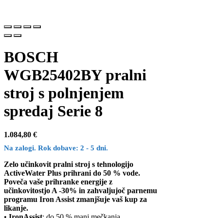
BOSCH
WGB25402BY pralni
stroj s polnjenjem
spredaj Serie 8
1.084,80
€
Na zalogi. Rok dobave: 2 - 5 dni.
Zelo učinkovit pralni stroj s tehnologijo
ActiveWater Plus prihrani do 50 % vode.
Poveča vaše prihranke energije z
učinkovitostjo A -30% in zahvaljujoč parnemu
programu Iron Assist zmanjšuje vaš kup za
likanje.
•
IronAssist
: do 50 % manj mečkanja.