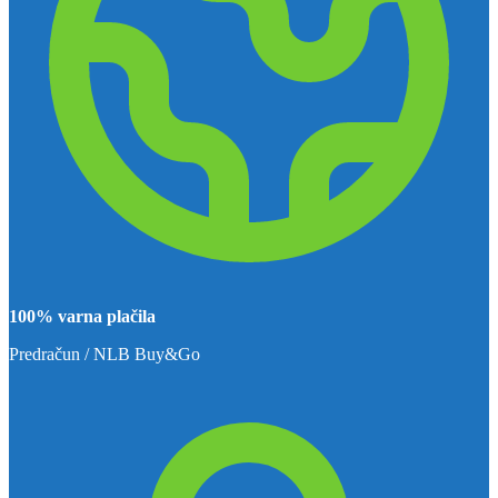
100% varna plačila
Predračun / NLB Buy&Go