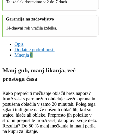
Ta izdelek dostavimo v 2 do 7 dneh.
Garancija na zadovoljstvo
14-dnevni rok vračila izdelka.
Opis
Dodatne podrobnosti
Mnenja
0
Manj gub, manj likanja, več
prostega časa
Kako preprečiti mečkanje oblačil brez napora?
IronAssist s paro nežno obdeluje sveže oprana in
posušena oblačila v samo 20 minutah. Poleg tega
zgladi tudi gube na že nošenih oblačilih, kot so
srajce, hlače ali obleke. Preprosto jih položite v
stroj in prepustite IronAssist, da opravi svoje delo.
Rezultat? Do 50 % manj mečkanja in manj perila
na kupu za likanje.