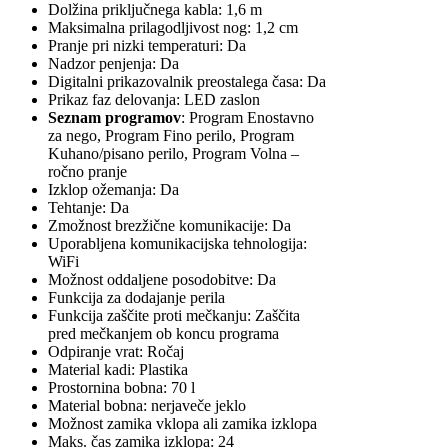
Dolžina priključnega kabla: 1,6 m
Maksimalna prilagodljivost nog: 1,2 cm
Pranje pri nizki temperaturi: Da
Nadzor penjenja: Da
Digitalni prikazovalnik preostalega časa: Da
Prikaz faz delovanja: LED zaslon
Seznam programov
: Program Enostavno
za nego, Program Fino perilo, Program
Kuhano/pisano perilo, Program Volna –
ročno pranje
Izklop ožemanja: Da
Tehtanje: Da
Zmožnost brezžične komunikacije: Da
Uporabljena komunikacijska tehnologija:
WiFi
Možnost oddaljene posodobitve: Da
Funkcija za dodajanje perila
Funkcija zaščite proti mečkanju: Zaščita
pred mečkanjem ob koncu programa
Odpiranje vrat: Ročaj
Material kadi: Plastika
Prostornina bobna: 70 l
Material bobna: nerjaveče jeklo
Možnost zamika vklopa ali zamika izklopa
Maks. čas zamika izklopa: 24