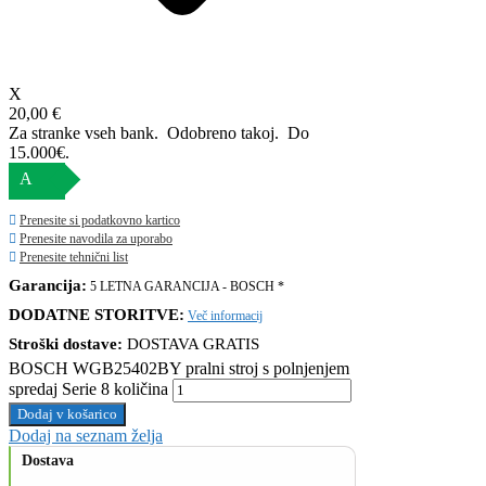
X
20,00 €
Za stranke vseh bank. Odobreno takoj.
Do
15.000€.
A
Prenesite si podatkovno kartico
Prenesite navodila za uporabo
Prenesite tehnični list
Garancija:
5 LETNA GARANCIJA - BOSCH *
DODATNE STORITVE:
Več informacij
Stroški dostave:
DOSTAVA GRATIS
BOSCH WGB25402BY pralni stroj s polnjenjem
spredaj Serie 8 količina
Dodaj v košarico
Dodaj na seznam želja
Dostava