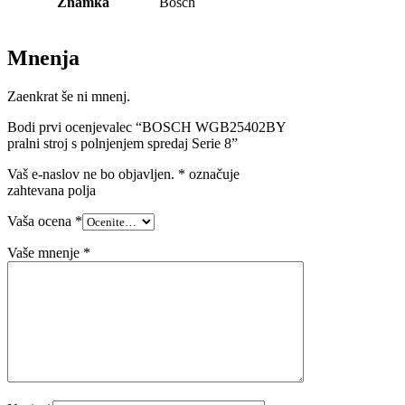
Znamka
Bosch
Mnenja
Zaenkrat še ni mnenj.
Bodi prvi ocenjevalec “BOSCH WGB25402BY
pralni stroj s polnjenjem spredaj Serie 8”
Vaš e-naslov ne bo objavljen.
*
označuje
zahtevana polja
Vaša ocena
*
Vaše mnenje
*