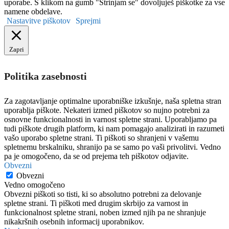
uporabe. S klikom na gumb "Strinjam se" dovoljuješ piškotke za vse
namene obdelave.
Nastavitve piškotov
Sprejmi
Zapri
Politika zasebnosti
Za zagotavljanje optimalne uporabniške izkušnje, naša spletna stran
uporablja piškote. Nekateri izmed piškotov so nujno potrebni za
osnovne funkcionalnosti in varnost spletne strani. Uporabljamo pa
tudi piškote drugih platform, ki nam pomagajo analizirati in razumeti
vašo uporabo spletne strani. Ti piškoti so shranjeni v vašemu
spletnemu brskalniku, shranijo pa se samo po vaši privolitvi. Vedno
pa je omogočeno, da se od prejema teh piškotov odjavite.
Obvezni
Obvezni
Vedno omogočeno
Obvezni piškoti so tisti, ki so absolutno potrebni za delovanje
spletne strani. Ti piškoti med drugim skrbijo za varnost in
funkcionalnost spletne strani, noben izmed njih pa ne shranjuje
nikakršnih osebnih informacij uporabnikov.