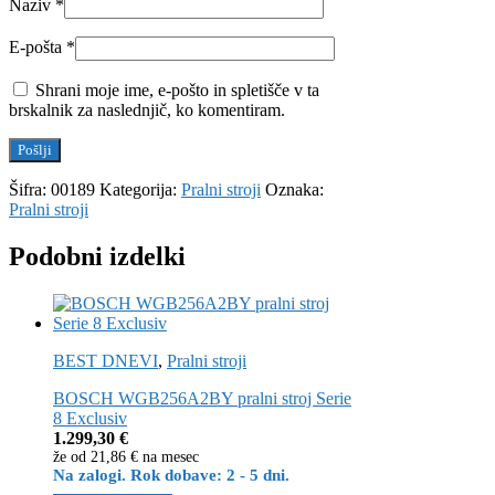
Naziv
*
E-pošta
*
Shrani moje ime, e-pošto in spletišče v ta
brskalnik za naslednjič, ko komentiram.
Šifra:
00189
Kategorija:
Pralni stroji
Oznaka:
Pralni stroji
Podobni izdelki
BEST DNEVI
,
Pralni stroji
BOSCH WGB256A2BY pralni stroj Serie
8 Exclusiv
1.299,30
€
že od
21,86 €
na mesec
Na zalogi. Rok dobave: 2 - 5 dni.