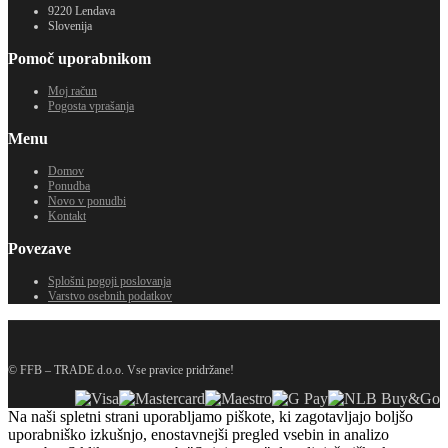
9220 Lendava
Slovenija
Pomoč uporabnikom
Moj račun
Pogosta vprašanja
Menu
Domov
Ponudba
Novo v ponudbi
Kontakt
Povezave
Splošni pogoji poslovanja
Varstvo osebnih podatkov
© FFB – TRADE d.o.o. Vse pravice pridržane!
Na naši spletni strani uporabljamo piškote, ki zagotavljajo boljšo
uporabniško izkušnjo, enostavnejši pregled vsebin in analizo