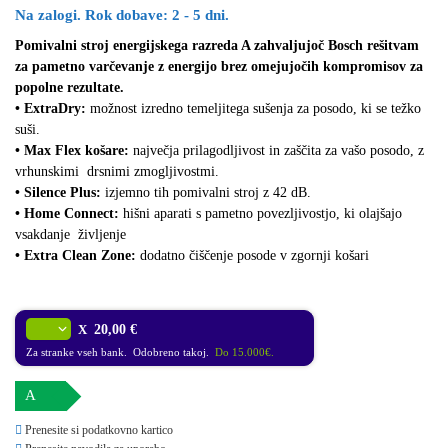
Na zalogi. Rok dobave: 2 - 5 dni.
Pomivalni stroj energijskega razreda A zahvaljujoč Bosch rešitvam
za pametno varčevanje z energijo brez omejujočih
kompromisov za
popolne rezultate.
• ExtraDry:
možnost izredno temeljitega sušenja za posodo, ki se težko
suši.
• Max Flex košare:
največja prilagodljivost in zaščita za vašo posodo, z
vrhunskimi drsnimi zmogljivostmi.
• Silence Plus:
izjemno tih pomivalni stroj z 42 dB.
• Home Connect:
hišni aparati s pametno povezljivostjo, ki olajšajo
vsakdanje življenje
• Extra Clean Zone:
dodatno čiščenje posode v zgornji košari
X
20,00 €
Za stranke vseh bank. Odobreno takoj.
Do 15.000€.
A
Prenesite si podatkovno kartico