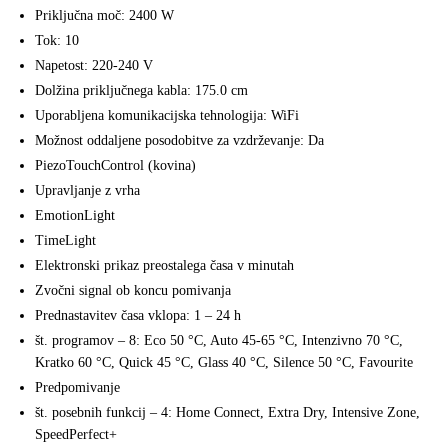
Priključna moč: 2400 W
Tok: 10
Napetost: 220-240 V
Dolžina priključnega kabla: 175.0 cm
Uporabljena komunikacijska tehnologija: WiFi
Možnost oddaljene posodobitve za vzdrževanje: Da
PiezoTouchControl (kovina)
Upravljanje z vrha
EmotionLight
TimeLight
Elektronski prikaz preostalega časa v minutah
Zvočni signal ob koncu pomivanja
Prednastavitev časa vklopa: 1 – 24 h
št. programov – 8: Eco 50 °C, Auto 45-65 °C, Intenzivno 70 °C,
Kratko 60 °C, Quick 45 °C, Glass 40 °C, Silence 50 °C, Favourite
Predpomivanje
št. posebnih funkcij – 4: Home Connect, Extra Dry, Intensive Zone,
SpeedPerfect+