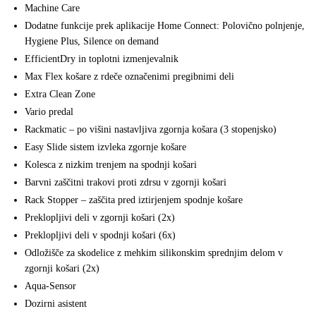
Machine Care
Dodatne funkcije prek aplikacije Home Connect: Polovično polnjenje,
Hygiene Plus, Silence on demand
EfficientDry in toplotni izmenjevalnik
Max Flex košare z rdeče označenimi pregibnimi deli
Extra Clean Zone
Vario predal
Rackmatic – po višini nastavljiva zgornja košara (3 stopenjsko)
Easy Slide sistem izvleka zgornje košare
Kolesca z nizkim trenjem na spodnji košari
Barvni zaščitni trakovi proti zdrsu v zgornji košari
Rack Stopper – zaščita pred iztirjenjem spodnje košare
Preklopljivi deli v zgornji košari (2x)
Preklopljivi deli v spodnji košari (6x)
Odložišče za skodelice z mehkim silikonskim sprednjim delom v
zgornji košari (2x)
Aqua-Sensor
Dozirni asistent