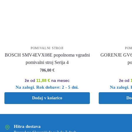
POMIVALNI STROJI
POM
BOSCH SMV4EVX08E popolnoma vgradni
GORENJE GV663
pomivalni stroj Serija 4
po
706,00
€
že od
11,88 €
na mesec
že od
Na zalogi. Rok dobave: 2 - 5 dni.
Na zalogi. 
Dodaj v košarico
Do
Hitra dostava