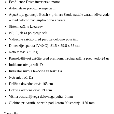
EcoSilence Drive inverterski motor
Avtomatsko prepoznavanje čistil
AquaStop: garancija Bosch v primeru škode nastale zaradi izliva vode
– med celotno življenjsko dobo aparata.
Sistem zaščite kozarcev
vklj. lijak za polnjenje soli
Vključuje zaščito pred paro za delovno površino
Dimenzije aparata (VxšxG): 81.5 x 59.8 x 55 cm
Neto masa: 39.6 Kg
Razpoložljivost zaščite pred prelivom: Trojna zaščita pred vodo 24 ur
Indikator nivoja soli: Da
Indikator nivoja tekočine za lesk: Da
Notranja luč: Da
Dolžina dovodne cevi: 165 cm
Dolžina odtočne cevi: 190 cm
Višina odstranljivega delovnega pulta: 0 mm
Globina pri vratih, odprtih pod kotom 90 stopinj: 1150 mm
Garancija: