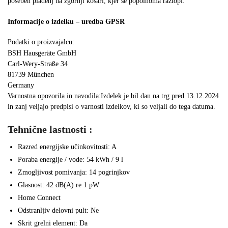
poseben pladenj na zgornji košari, kjer se popolnoma raztopi.
Informacije o izdelku – uredba GPSR
Podatki o proizvajalcu:
BSH Hausgeräte GmbH
Carl-Wery-Straße 34
81739 München
Germany
Varnostna opozorila in navodila:Izdelek je bil dan na trg pred 13.12.2024
in zanj veljajo predpisi o varnosti izdelkov, ki so veljali do tega datuma.
Tehnične lastnosti :
Razred energijske učinkovitosti: A
Poraba energije / vode: 54 kWh / 9 l
Zmogljivost pomivanja: 14 pogrinjkov
Glasnost: 42 dB(A) re 1 pW
Home Connect
Odstranljiv delovni pult: Ne
Skrit grelni element: Da