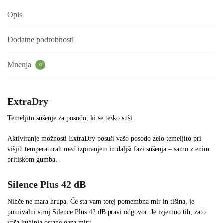
Opis
Dodatne podrobnosti
Mnenja
0
ExtraDry
Temeljito sušenje za posodo, ki se težko suši.
Aktiviranje možnosti ExtraDry posuši vašo posodo zelo temeljito pri
višjih temperaturah med izpiranjem in daljši fazi sušenja – samo z enim
pritiskom gumba.
Silence Plus 42 dB
Nihče ne mara hrupa. Če sta vam torej pomembna mir in tišina, je
pomivalni stroj Silence Plus 42 dB pravi odgovor. Je izjemno tih, zato
vaša kuhinja ostane oaza miru.