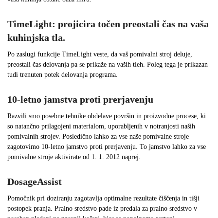
TimeLight: projicira točen preostali čas na vaša
kuhinjska tla.
Po zaslugi funkcije TimeLight veste, da vaš pomivalni stroj deluje,
preostali čas delovanja pa se prikaže na vaših tleh. Poleg tega je prikazan
tudi trenuten potek delovanja programa.
10-letno jamstva proti prerjavenju
Razvili smo posebne tehnike obdelave površin in proizvodne procese, ki
so natančno prilagojeni materialom, uporabljenih v notranjosti naših
pomivalnih strojev. Posledično lahko za vse naše pomivalne stroje
zagotovimo 10-letno jamstvo proti prerjavenju. To jamstvo lahko za vse
pomivalne stroje aktivirate od 1. 1. 2012 naprej.
DosageAssist
Pomočnik pri doziranju zagotavlja optimalne rezultate čiščenja in tišji
postopek pranja. Pralno sredstvo pade iz predala za pralno sredstvo v