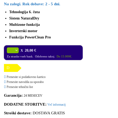
Na zalogi. Rok dobave: 2 - 5 dni.
Tehnologija 6. čuta
Sistem NaturalDry
Multizone funkcija
Inverterski motor
Funkcija PowerClean Pro
X
20,00 €
Za stranke vseh bank. Odobreno takoj.
Do 15.000€.
D
Prenesite si podatkovno kartico
Prenesite navodila za uporabo
Prenesite tehnični list
Garancija:
24 MESECEV
DODATNE STORITVE:
Več informacij
Stroški dostave:
DOSTAVA GRATIS