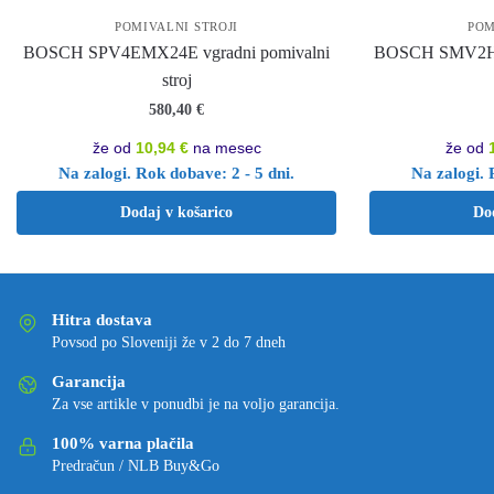
POMIVALNI STROJI
POM
BOSCH SPV4EMX24E vgradni pomivalni
BOSCH SMV2HVX
stroj
580,40
€
že od
10,94 €
na mesec
že od
Na zalogi. Rok dobave: 2 - 5 dni.
Na zalogi. 
Dodaj v košarico
Do
Hitra dostava
Povsod po Sloveniji že v 2 do 7 dneh
Garancija
Za vse artikle v ponudbi je na voljo garancija.
100% varna plačila
Predračun / NLB Buy&Go