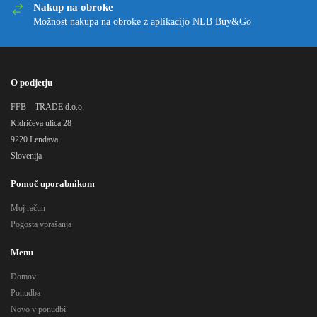
Nakup na obroke
Možnost nakupa na obroke z aplikacijo NLB Buy&Go
O podjetju
FFB – TRADE d.o.o.
Kidričeva ulica 28
9220 Lendava
Slovenija
Pomoč uporabnikom
Moj račun
Pogosta vprašanja
Menu
Domov
Ponudba
Novo v ponudbi