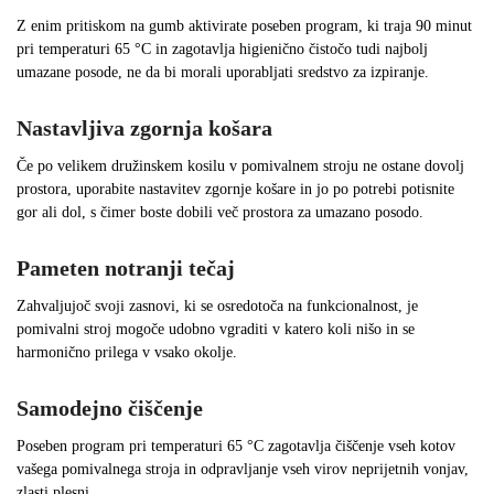
Z enim pritiskom na gumb aktivirate poseben program, ki traja 90 minut
pri temperaturi 65 °C in zagotavlja higienično čistočo tudi najbolj
umazane posode, ne da bi morali uporabljati sredstvo za izpiranje.
Nastavljiva zgornja košara
Če po velikem družinskem kosilu v pomivalnem stroju ne ostane dovolj
prostora, uporabite nastavitev zgornje košare in jo po potrebi potisnite
gor ali dol, s čimer boste dobili več prostora za umazano posodo.
Pameten notranji tečaj
Zahvaljujoč svoji zasnovi, ki se osredotoča na funkcionalnost, je
pomivalni stroj mogoče udobno vgraditi v katero koli nišo in se
harmonično prilega v vsako okolje.
Samodejno čiščenje
Poseben program pri temperaturi 65 °C zagotavlja čiščenje vseh kotov
vašega pomivalnega stroja in odpravljanje vseh virov neprijetnih vonjav,
zlasti plesni.