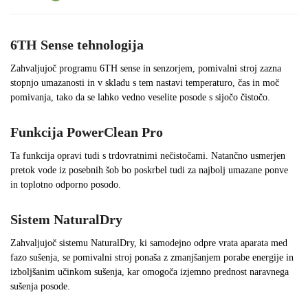
6TH Sense tehnologija
Zahvaljujoč programu 6TH sense in senzorjem, pomivalni stroj zazna
stopnjo umazanosti in v skladu s tem nastavi temperaturo, čas in moč
pomivanja, tako da se lahko vedno veselite posode s sijočo čistočo.
Funkcija PowerClean Pro
Ta funkcija opravi tudi s trdovratnimi nečistočami. Natančno usmerjen
pretok vode iz posebnih šob bo poskrbel tudi za najbolj umazane ponve
in toplotno odporno posodo.
Sistem NaturalDry
Zahvaljujoč sistemu NaturalDry, ki samodejno odpre vrata aparata med
fazo sušenja, se pomivalni stroj ponaša z zmanjšanjem porabe energije in
izboljšanim učinkom sušenja, kar omogoča izjemno prednost naravnega
sušenja posode.