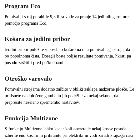
Program Eco
Pomivalni stroj porabi le 9,5 litra vode za pranje 14 jedilnih garnitur s
pomočjo programa Eco.
Košara za jedilni pribor
Jedilni pribor položite v posebno košaro na dnu pomivalnega stroja, da
bo popolnoma čista. Dosegli boste boljše rezultate pomivanja, hkrati pa
posodo zaščitili pred poškodbami.
Otroško varovalo
Pomivalni stroj ima dodatno zaščito v obliki zaklepa nadzorne plošče. Le
pritisnete na določene gumbe in jih podržite za nekaj sekund, da
preprečite neželeno spremembo nastavitev.
Funkcija Multizone
S funkcijo Multizone lahko kadar koli operete le nekaj kosov posode –
izberite eno košaro in prihranite pri elektriki in vodi zaradi krajšega časa