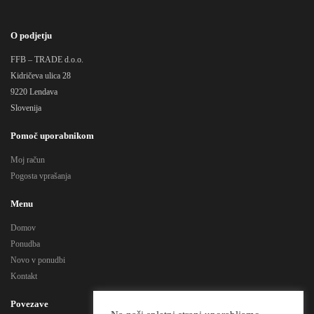
O podjetju
FFB – TRADE d.o.o.
Kidričeva ulica 28
9220 Lendava
Slovenija
Pomoč uporabnikom
Moj račun
Pogosta vprašanja
Menu
Domov
Ponudba
Novo v ponudbi
Kontakt
Povezave