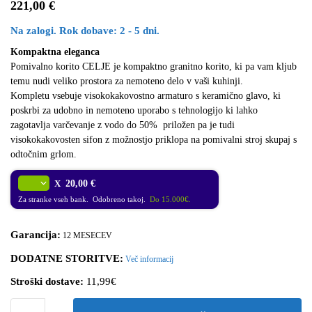
221,00
€
Na zalogi. Rok dobave: 2 - 5 dni.
Kompaktna eleganca
Pomivalno korito CELJE je kompaktno granitno korito, ki pa vam kljub
temu nudi veliko prostora za nemoteno delo v vaši kuhinji.
Kompletu vsebuje visokokakovostno armaturo s keramično glavo, ki
poskrbi za udobno in nemoteno uporabo s tehnologijo ki lahko
zagotavlja varčevanje z vodo do 50% priložen pa je tudi
visokokakovosten sifon z možnostjo priklopa na pomivalni stroj skupaj s
odtočnim grlom.
X
20,00 €
Za stranke vseh bank. Odobreno takoj.
Do 15.000€.
Garancija:
12 MESECEV
DODATNE STORITVE:
Več informacij
Stroški dostave:
11,99€