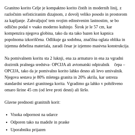
Granitno korito Celje je kompaktno korito čistih in modernih linij, z
razločnim sofisticiranim dizajnom, z dovolj veliko posodo in prostorom
za kapljanje. Zahvaljujoč tem svojim edinstvenim lastnostim, se bo
odlično podal v vsako moderno kuhinjo. Širok je le 57 cm, kar
kompenzira njegova globina, tako da sta tako bazen kot kapnica
popolnoma izkoriščena. Odlikuje ga sodobna, značilna oglata oblika in
izjemna debelina materiala, zaradi česar je izjemno masivna konstrukcija.
Na pomivalnem koritu sta 2 luknji, ena za armaturo in ena za vgradni
dozirnik pralnega sredstva- OPCIJA ali avtomatski odpiralnik čepa –
OPCIJA, tako da je pomivalno korito lahko desno ali levo umivalnik.
Njegova sestava je 80% mletega granita in 20% akrila, kar ustreza
standardni sestavi granitnega korita. Vgradimo ga lahko v pohištveno
omaro širine 45 cm (od leve proti desni) ali širšo.
Glavne prednosti granitnih korit:
Visoka odpornost na udarce
Odporen tako na madeže in praske
Uporabniku prijazen