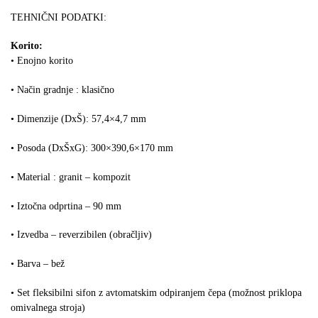
TEHNIČNI PODATKI:
Korito:
• Enojno korito
• Način gradnje : klasično
• Dimenzije (DxŠ): 57,4×4,7 mm
• Posoda (DxŠxG): 300×390,6×170 mm
• Material : granit – kompozit
• Iztočna odprtina – 90 mm
• Izvedba – reverzibilen (obračljiv)
• Barva – bež
• Set fleksibilni sifon z avtomatskim odpiranjem čepa (možnost priklopa
omivalnega stroja)