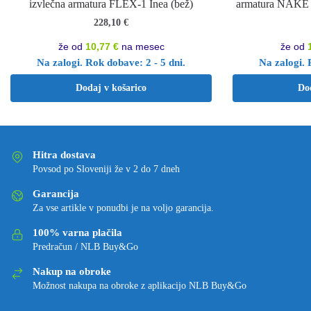
izvlečna armatura FLEX-1 Inea (bež)
armatura NAKE +
228,10
€
že od
10,77 €
na mesec
že od
Na zalogi. Rok dobave: 2 - 5 dni.
Na zalogi. 
Dodaj v košarico
Do
Hitra dostava
Povsod po Sloveniji že v 2 do 7 dneh
Garancija
Za vse artikle v ponudbi je na voljo garancija.
100% varna plačila
Predračun / NLB Buy&Go
Nakup na obroke
Možnost nakupa na obroke z aplikacijo NLB Buy&Go