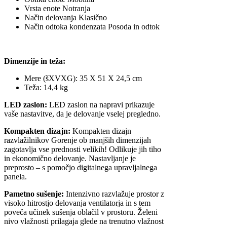
Vrsta enote Notranja
Način delovanja Klasično
Način odtoka kondenzata Posoda in odtok
Dimenzije in teža:
Mere (šXVXG): 35 X 51 X 24,5 cm
Teža: 14,4 kg
LED zaslon:
LED zaslon na napravi prikazuje
vaše nastavitve, da je delovanje vselej pregledno.
Kompakten dizajn:
Kompakten dizajn
razvlažilnikov Gorenje ob manjših dimenzijah
zagotavlja vse prednosti velikih! Odlikuje jih tiho
in ekonomično delovanje. Nastavljanje je
preprosto – s pomočjo digitalnega upravljalnega
panela.
Pametno sušenje:
Intenzivno razvlažuje prostor z
visoko hitrostjo delovanja ventilatorja in s tem
poveča učinek sušenja oblačil v prostoru. Želeni
nivo vlažnosti prilagaja glede na trenutno vlažnost