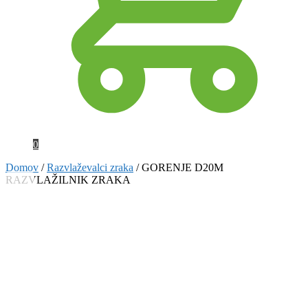
0
Domov
/
Razvlaževalci zraka
/
GORENJE D20M
RAZVLAŽILNIK ZRAKA