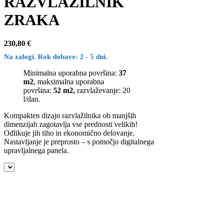
RAZVLAŽILNIK
ZRAKA
230,80
€
Na zalogi. Rok dobave: 2 - 5 dni.
Minimalna uporabna površina:
37
m2
, maksimalna uporabna
površina:
52 m2,
razvlaževanje: 20
l/dan.
Kompakten dizajn razvlažilnika ob manjših
dimenzijah zagotavlja vse prednosti velikih!
Odlikuje jih tiho in ekonomično delovanje.
Nastavljanje je preprosto – s pomočjo digitalnega
upravljalnega panela.