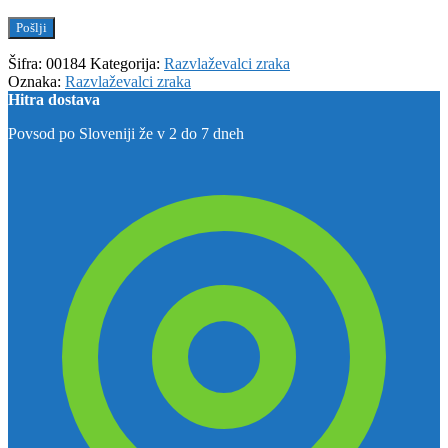
Šifra:
00184
Kategorija:
Razvlaževalci zraka
Oznaka:
Razvlaževalci zraka
Hitra dostava
Povsod po Sloveniji že v 2 do 7 dneh