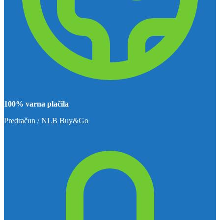
100% varna plačila
Predračun / NLB Buy&Go