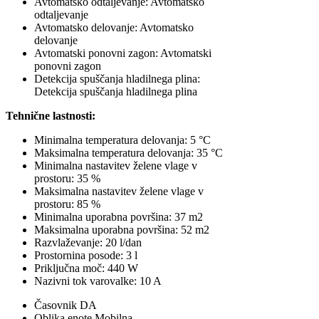
Avtomatsko odtaljevanje: Avtomatsko
odtaljevanje
Avtomatsko delovanje: Avtomatsko
delovanje
Avtomatski ponovni zagon: Avtomatski
ponovni zagon
Detekcija spuščanja hladilnega plina:
Detekcija spuščanja hladilnega plina
Tehnične lastnosti:
Minimalna temperatura delovanja: 5 °C
Maksimalna temperatura delovanja: 35 °C
Minimalna nastavitev želene vlage v
prostoru: 35 %
Maksimalna nastavitev želene vlage v
prostoru: 85 %
Minimalna uporabna površina: 37 m2
Maksimalna uporabna površina: 52 m2
Razvlaževanje: 20 l/dan
Prostornina posode: 3 l
Priključna moč: 440 W
Nazivni tok varovalke: 10 A
Časovnik DA
Oblika enote Mobilna