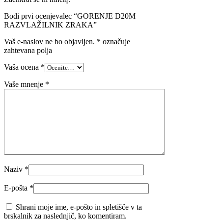
Bodi prvi ocenjevalec “GORENJE D20M
RAZVLAŽILNIK ZRAKA”
Vaš e-naslov ne bo objavljen.
*
označuje
zahtevana polja
Vaša ocena
*
Vaše mnenje
*
Naziv
*
E-pošta
*
Shrani moje ime, e-pošto in spletišče v ta
brskalnik za naslednjič, ko komentiram.