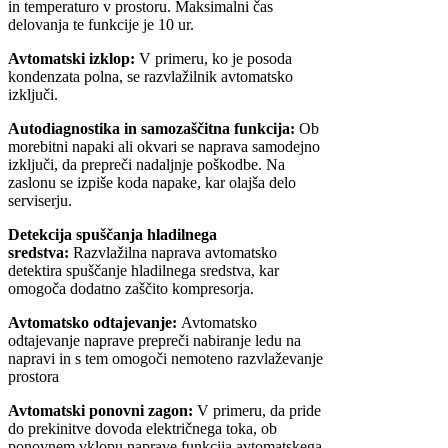
in temperaturo v prostoru. Maksimalni čas
delovanja te funkcije je 10 ur.
Avtomatski izklop:
V primeru, ko je posoda
kondenzata polna, se razvlažilnik avtomatsko
izključi.
Autodiagnostika in samozaščitna funkcija:
Ob
morebitni napaki ali okvari se naprava samodejno
izključi, da prepreči nadaljnje poškodbe. Na
zaslonu se izpiše koda napake, kar olajša delo
serviserju.
Detekcija spuščanja hladilnega
sredstva:
Razvlažilna naprava avtomatsko
detektira spuščanje hladilnega sredstva, kar
omogoča dodatno zaščito kompresorja.
Avtomatsko odtajevanje:
Avtomatsko
odtajevanje naprave prepreči nabiranje ledu na
napravi in s tem omogoči nemoteno razvlaževanje
prostora
Avtomatski ponovni zagon:
V primeru, da pride
do prekinitve dovoda električnega toka, ob
ponovnem vklopu naprave funkcija avtomatskega