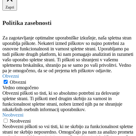
Zapri
Politika zasebnosti
Za zagotavljanje optimalne uporabniške izkušnje, naša spletna stran
uporablja piškote. Nekateri izmed piškotov so nujno potrebni za
osnovne funkcionalnosti in varnost spletne strani. Uporabljamo pa
tudi piškote drugih platform, ki nam pomagajo analizirati in razumeti
vašo uporabo spletne strani. Ti piškoti so shranjeni v vašemu
spletnemu brskalniku, shranijo pa se samo po vaši privolitvi. Vedno
pa je omogočeno, da se od prejema teh piškotov odjavite.
Obvezni
Obvezni
Vedno omogočeno
Obvezni piškoti so tisti, ki so absolutno potrebni za delovanje
spletne strani. Ti piškoti med drugim skrbijo za varnost in
funkcionalnost spletne strani, noben izmed njih pa ne shranjuje
nikakršnih osebnih informacij uporabnikov.
Neobvezni
Neobvezni
Neobvezni piškoti so vsi tisti, ki ne skrbijo za funkcionalnost spletne
strani ne skrbijo neposredno. Omogočajo pa nam za analizo prometa