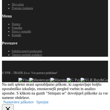
Moj račun
Pogosta vprašanja
Menu
Domov
Ponudba
Novo v ponudbi
Kontakt
Povezave
Splošni pogoji poslovanja
Varstvo osebnih podatkov
© FFB – TRADE d.o.o. Vse pravice pridržane!
Na naši spletni strani uporabljamo piškote, ki zagotavljajo boljšo
uporabniško izkušnjo, enostavnejši pregled vsebin in analizo
uporabe. S klikom na gumb "Strinjam se" dovoljuješ piškotke za vse
namene obdelave.
Nastavitve piškotov
Sprejmi