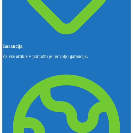
Garancija
Za vse artikle v ponudbi je na voljo garancija.