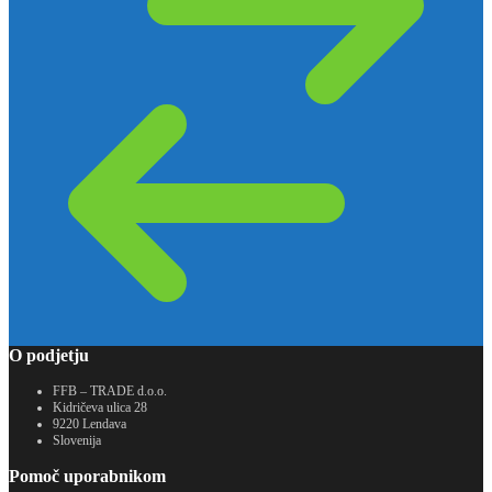
O podjetju
FFB – TRADE d.o.o.
Kidričeva ulica 28
9220 Lendava
Slovenija
Pomoč uporabnikom