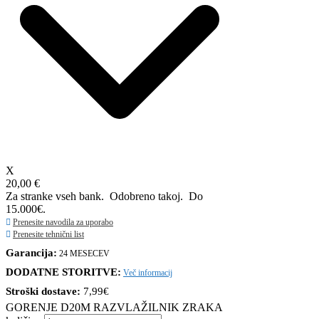
X
20,00 €
Za stranke vseh bank. Odobreno takoj.
Do
15.000€.
Prenesite navodila za uporabo
Prenesite tehnični list
Garancija:
24 MESECEV
DODATNE STORITVE:
Več informacij
Stroški dostave:
7,99€
GORENJE D20M RAZVLAŽILNIK ZRAKA