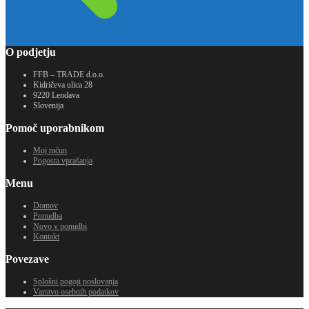
O podjetju
FFB – TRADE d.o.o.
Kidričeva ulica 28
9220 Lendava
Slovenija
Pomoč uporabnikom
Moj račun
Pogosta vprašanja
Menu
Domov
Ponudba
Novo v ponudbi
Kontakt
Povezave
Splošni pogoji poslovanja
Varstvo osebnih podatkov