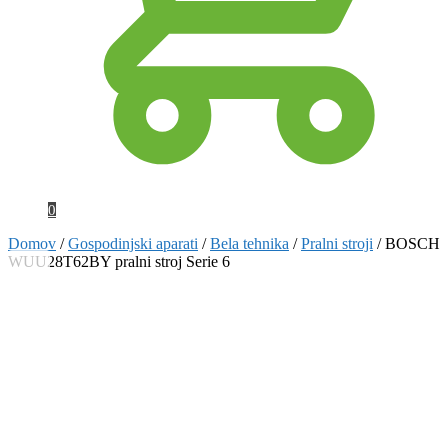
0
Domov
/
Gospodinjski aparati
/
Bela tehnika
/
Pralni stroji
/
BOSCH
WUU28T62BY pralni stroj Serie 6