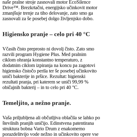
naše pralne stroje zasnovali motor EcoSilence
Drive™. Brezkrtačni, energijsko učinkovit motor
zmanjšuje trenje za tiho delovanje, zato smo ga
zasnovali za še posebej dolgo življenjsko dobo.
Higiensko pranje – celo pri 40 °C
Včasih čisto preprosto ni dovolj čisto. Zato smo
razvili program Hygiene Plus. Med pralnim
ciklom ohranja konstantno temperaturo, z
dodatnim ciklom izpiranja na koncu pa zagotovi
higiensko čistočo perila ter še posebej učinkovito
uniči bakterije in pršice. Rezultat: higienski
rezultati pranja, pri katerem se uniči 99,99 %
običajnih bakterij – in to celo pri 40 °C.
Temeljito, a nežno pranje.
Vaša priljubljena ali občutljiva oblačila se lahko po
številnih pranjih uničijo. Edinstvena patentirana
struktura bobna Vario Drum z enakomerno
porazdelitvijo vode nežno in učinkovito opere vse