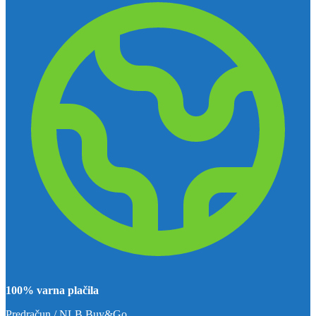
100% varna plačila
Predračun / NLB Buy&Go