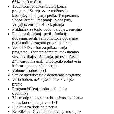
65% krajšem času
TouchControl tipke: Odlog konca
programa, Start/pavza z možnostjo
kasnejšega dodajanja perila, Temperatura,
SpeedPerfect, Predpranje, Voda plus,
Vrtljaji ožemanja, Brez izpiranja
Priključek za toplo vodo: varčuje z energijo
Funkcija dodajanja perila: funkcija
dodajanja perila vam omogoča dodajanje
perila tudi po zagonu programa pranja
Velik LED-zaslon za prikaz stanja
programa, izbor temperature, maksimalno
število vrtljajev ožemanja, preostali čas in
24 h časovni zamik, priporočilo polnitve in
informacije o porabi energije
Volumen bobna: 65 l
Števec uporabe: šteje dokončane programe
Vario boben: nežnejše in intenzivnejše
pranje
Program čiščenja bobna s funkcija
opomnika
32 cm odprtina vrat, srebrno-črno siva barva
vrata, kot odpiranja vrat 171°
Funkcija za dodajanje perila
EcoSilence Drive: tiho delovanje motorja z