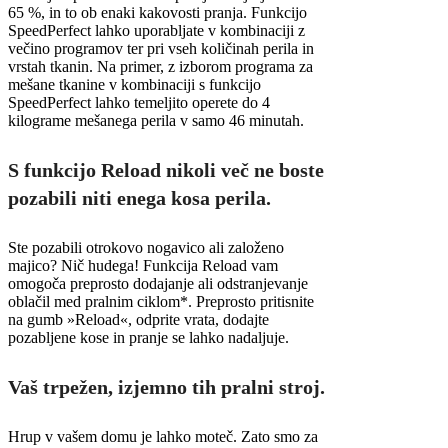
65 %, in to ob enaki kakovosti pranja. Funkcijo
SpeedPerfect lahko uporabljate v kombinaciji z
večino programov ter pri vseh količinah perila in
vrstah tkanin. Na primer, z izborom programa za
mešane tkanine v kombinaciji s funkcijo
SpeedPerfect lahko temeljito operete do 4
kilograme mešanega perila v samo 46 minutah.
S funkcijo Reload nikoli več ne boste
pozabili niti enega kosa perila.
Ste pozabili otrokovo nogavico ali založeno
majico? Nič hudega! Funkcija Reload vam
omogoča preprosto dodajanje ali odstranjevanje
oblačil med pralnim ciklom*. Preprosto pritisnite
na gumb »Reload«, odprite vrata, dodajte
pozabljene kose in pranje se lahko nadaljuje.
Vaš trpežen, izjemno tih pralni stroj.
Hrup v vašem domu je lahko moteč. Zato smo za