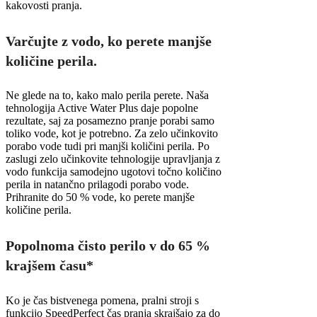
kakovosti pranja.
Varčujte z vodo, ko perete manjše
količine perila.
Ne glede na to, kako malo perila perete. Naša
tehnologija Active Water Plus daje popolne
rezultate, saj za posamezno pranje porabi samo
toliko vode, kot je potrebno. Za zelo učinkovito
porabo vode tudi pri manjši količini perila. Po
zaslugi zelo učinkovite tehnologije upravljanja z
vodo funkcija samodejno ugotovi točno količino
perila in natančno prilagodi porabo vode.
Prihranite do 50 % vode, ko perete manjše
količine perila.
Popolnoma čisto perilo v do 65 %
krajšem času*
Ko je čas bistvenega pomena, pralni stroji s
funkcijo SpeedPerfect čas pranja skrajšajo za do