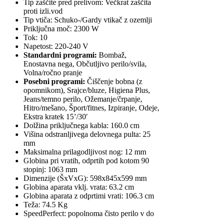
Tip zaščite pred prelivom: Večkrat zaščita
proti izli.vod
Tip vtiča: Schuko-/Gardy vtikač z ozemlji
Priključna moč: 2300 W
Tok: 10
Napetost: 220-240 V
Standardni programi:
Bombaž,
Enostavna nega, Občutljivo perilo/svila,
Volna/ročno pranje
Posebni programi:
Čiščenje bobna (z
opomnikom), Srajce/bluze, Higiena Plus,
Jeans/temno perilo, Ožemanje/črpanje,
Hitro/mešano, Šport/fitnes, Izpiranje, Odeje,
Ekstra kratek 15’/30′
Dolžina priključnega kabla: 160.0 cm
Višina odstranljivega delovnega pulta: 25
mm
Maksimalna prilagodljivost nog: 12 mm
Globina pri vratih, odprtih pod kotom 90
stopinj: 1063 mm
Dimenzije (ŠxVxG): 598x845x599 mm
Globina aparata vklj. vrata: 63.2 cm
Globina aparata z odprtimi vrati: 106.3 cm
Teža: 74.5 Kg
SpeedPerfect: popolnoma čisto perilo v do