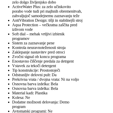
zelo dolgo življenjsko dobo
ActiveWater Plus: za zelo učinkovito
porabo vode tudi pri majhnih obremenitvah,
zahvaljujoč samodejnemu zaznavanju teže
AntiVibration Design: tišji in stabilnejši stroj
Aqua Protection – večkratna zaščita pred
izlivom vode
Soft dial – mehak vrtljivi izbirnik
programov
Sistem za zaznavanje pene
Kontrola neuravnoteženosti stroja
Zaklepanje nastavitev pred otroci
Zvočni signal ob koncu programa
Enostavno čiščenje predala za detrgent
Vstavek za tekoči detergent
Tip konstrukcije: Prostostoječi
Odstranljiv delovni pult: Da
Prekrivna vrata / dvojna vrata: Ni na voljo
Osnovna barva izdelka: Bela
Osnovna barva izdelka: Bela
Material kadi: Plastika
Kolesa: Ne
Dodatne možnosti delovanja: Demo
program
Avtomatski programi: Ne