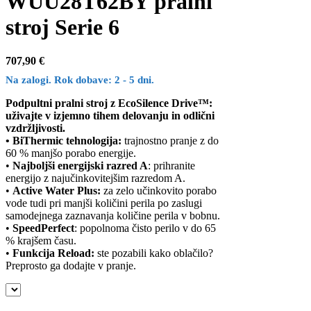
WUU28T62BY pralni
stroj Serie 6
707,90
€
Na zalogi. Rok dobave: 2 - 5 dni.
Podpultni pralni stroj z EcoSilence Drive™:
uživajte v izjemno tihem delovanju in odlični
vzdržljivosti.
• BiThermic tehnologija:
trajnostno pranje z do
60 % manjšo porabo energije.
•
Najboljši energijski razred A
: prihranite
energijo z najučinkovitejšim razredom A.
•
Active Water Plus:
za zelo učinkovito porabo
vode tudi pri manjši količini perila po zaslugi
samodejnega zaznavanja količine perila v bobnu.
•
SpeedPerfect
: popolnoma čisto perilo v do 65
% krajšem času.
•
Funkcija Reload:
ste pozabili kako oblačilo?
Preprosto ga dodajte v pranje.