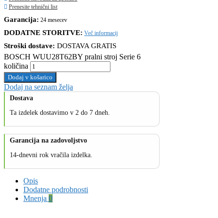
Prenesite tehnični list
Garancija:
24 mesecev
DODATNE STORITVE:
Več informacij
Stroški dostave:
DOSTAVA GRATIS
BOSCH WUU28T62BY pralni stroj Serie 6
količina
Dodaj v košarico
Dodaj na seznam želja
Dostava
Ta izdelek dostavimo v 2 do 7 dneh.
Garancija na zadovoljstvo
14-dnevni rok vračila izdelka.
Opis
Dodatne podrobnosti
Mnenja
0