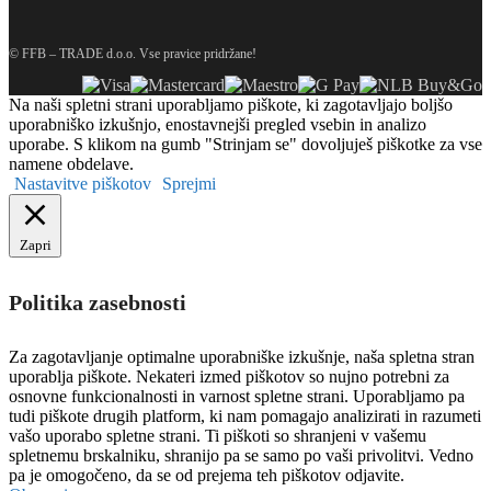
© FFB – TRADE d.o.o. Vse pravice pridržane!
Na naši spletni strani uporabljamo piškote, ki zagotavljajo boljšo
uporabniško izkušnjo, enostavnejši pregled vsebin in analizo
uporabe. S klikom na gumb "Strinjam se" dovoljuješ piškotke za vse
namene obdelave.
Nastavitve piškotov
Sprejmi
Zapri
Politika zasebnosti
Za zagotavljanje optimalne uporabniške izkušnje, naša spletna stran
uporablja piškote. Nekateri izmed piškotov so nujno potrebni za
osnovne funkcionalnosti in varnost spletne strani. Uporabljamo pa
tudi piškote drugih platform, ki nam pomagajo analizirati in razumeti
vašo uporabo spletne strani. Ti piškoti so shranjeni v vašemu
spletnemu brskalniku, shranijo pa se samo po vaši privolitvi. Vedno
pa je omogočeno, da se od prejema teh piškotov odjavite.