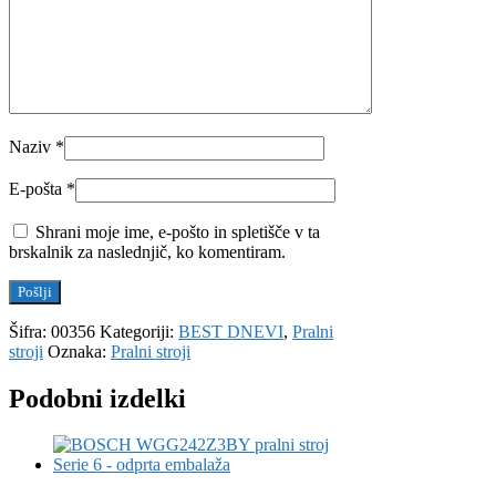
Naziv
*
E-pošta
*
Shrani moje ime, e-pošto in spletišče v ta
brskalnik za naslednjič, ko komentiram.
Šifra:
00356
Kategoriji:
BEST DNEVI
,
Pralni
stroji
Oznaka:
Pralni stroji
Podobni izdelki