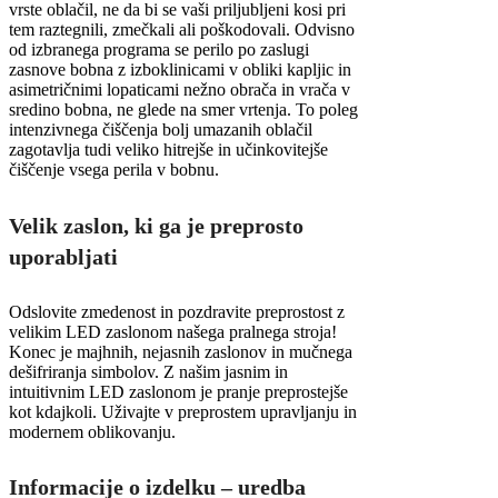
vrste oblačil, ne da bi se vaši priljubljeni kosi pri
tem raztegnili, zmečkali ali poškodovali. Odvisno
od izbranega programa se perilo po zaslugi
zasnove bobna z izboklinicami v obliki kapljic in
asimetričnimi lopaticami nežno obrača in vrača v
sredino bobna, ne glede na smer vrtenja. To poleg
intenzivnega čiščenja bolj umazanih oblačil
zagotavlja tudi veliko hitrejše in učinkovitejše
čiščenje vsega perila v bobnu.
Velik zaslon, ki ga je preprosto
uporabljati
Odslovite zmedenost in pozdravite preprostost z
velikim LED zaslonom našega pralnega stroja!
Konec je majhnih, nejasnih zaslonov in mučnega
dešifriranja simbolov. Z našim jasnim in
intuitivnim LED zaslonom je pranje preprostejše
kot kdajkoli. Uživajte v preprostem upravljanju in
modernem oblikovanju.
Informacije o izdelku – uredba