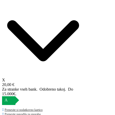
X
20,00 €
Za stranke vseh bank. Odobreno takoj.
Do
15.000€.
A
Prenesite si podatkovno kartico
Prenesite navodila za uporabo