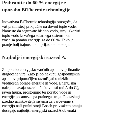
Prihranite do 60 % energije z
uporabo BiThermic tehnologije
Inovativna BiThermic tehnologija omogoča, da
vaš pralni stroj priključite na dovod tople vode.
Namesto da segrevate hladno vodo, stroj izkoristi
toplo vodo iz vašega solarnega sistema, kar
zmanjša porabo energije za do 60 %. Tako je
pranje bolj trajnostno in prijazno do okolja.
Najboljši energijski razred A.
Z uporabo energijsko varčnih aparatov prihranite
dragocene vire. Zato je ob nakupu gospodinjskih
aparatov priporočljivo razmišljati o nizkih
vrednostih porabe energije in vode. Energijska
nalepka navaja razred učinkovitosti (od A do G),
raven hrupa, prostornino ter porabo vode in
energije posameznega pralnega stroja. Po zaslugi
izredno učinkovitega sistema za varčevanje z
energijo naši pralni stroji Bosch pri vsakem pranju
dosegajo najboljši energijski razred A ob enaki