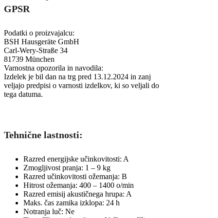
GPSR
Podatki o proizvajalcu:
BSH Hausgeräte GmbH
Carl-Wery-Straße 34
81739 München
Varnostna opozorila in navodila:
Izdelek je bil dan na trg pred 13.12.2024 in zanj
veljajo predpisi o varnosti izdelkov, ki so veljali do
tega datuma.
Tehnične lastnosti:
Razred energijske učinkovitosti: A
Zmogljivost pranja: 1 – 9 kg
Razred učinkovitosti ožemanja: B
Hitrost ožemanja: 400 – 1400 o/min
Razred emisij akustičnega hrupa: A
Maks. čas zamika izklopa: 24 h
Notranja luč: Ne