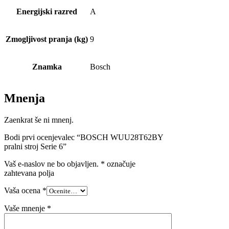
Energijski razred
A
Zmogljivost pranja (kg)
9
Znamka
Bosch
Mnenja
Zaenkrat še ni mnenj.
Bodi prvi ocenjevalec “BOSCH WUU28T62BY
pralni stroj Serie 6”
Vaš e-naslov ne bo objavljen.
*
označuje
zahtevana polja
Vaša ocena
*
Vaše mnenje
*