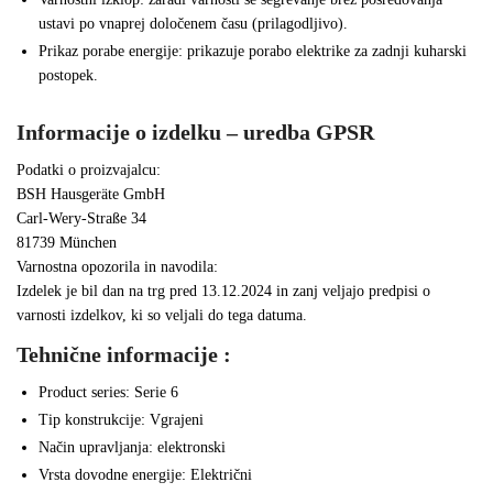
ustavi po vnaprej določenem času (prilagodljivo).
Prikaz porabe energije: prikazuje porabo elektrike za zadnji kuharski
postopek.
Informacije o izdelku – uredba GPSR
Podatki o proizvajalcu:
BSH Hausgeräte GmbH
Carl-Wery-Straße 34
81739 München
Varnostna opozorila in navodila:
Izdelek je bil dan na trg pred 13.12.2024 in zanj veljajo predpisi o
varnosti izdelkov, ki so veljali do tega datuma.
Tehnične informacije :
Product series: Serie 6
Tip konstrukcije: Vgrajeni
Način upravljanja: elektronski
Vrsta dovodne energije: Električni