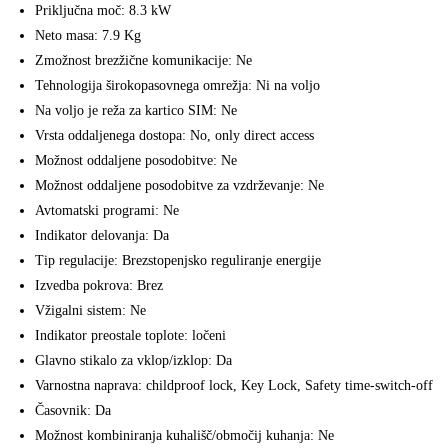
Priključna moč: 8.3 kW
Neto masa: 7.9 Kg
Zmožnost brezžične komunikacije: Ne
Tehnologija širokopasovnega omrežja: Ni na voljo
Na voljo je reža za kartico SIM: Ne
Vrsta oddaljenega dostopa: No, only direct access
Možnost oddaljene posodobitve: Ne
Možnost oddaljene posodobitve za vzdrževanje: Ne
Avtomatski programi: Ne
Indikator delovanja: Da
Tip regulacije: Brezstopenjsko reguliranje energije
Izvedba pokrova: Brez
Vžigalni sistem: Ne
Indikator preostale toplote: ločeni
Glavno stikalo za vklop/izklop: Da
Varnostna naprava: childproof lock, Key Lock, Safety time-switch-off
Časovnik: Da
Možnost kombiniranja kuhališč/območij kuhanja: Ne