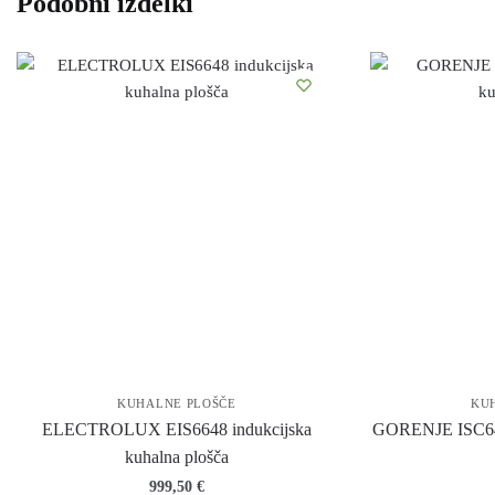
Podobni izdelki
KUHALNE PLOŠČE
KU
ELECTROLUX EIS6648 indukcijska
GORENJE ISC646
kuhalna plošča
999,50
€