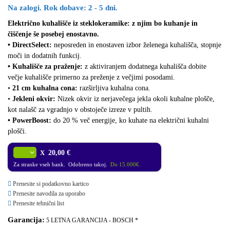
Na zalogi. Rok dobave: 2 - 5 dni.
Električno kuhališče iz steklokeramike: z njim bo kuhanje in
čiščenje še posebej enostavno.
• DirectSelect:
neposreden in enostaven izbor želenega kuhališča, stopnje
moči in dodatnih funkcij.
• Kuhališče za praženje:
z aktiviranjem dodatnega kuhališča dobite
večje kuhališče primerno za preženje z večjimi posodami.
•
21 cm kuhalna cona:
razširljiva kuhalna cona.
•
Jekleni okvir:
Nizek okvir iz nerjavečega jekla okoli kuhalne plošče,
kot nalašč za vgradnjo v obstoječe izreze v pultih.
• PowerBoost:
do 20 % več energije, ko kuhate na električni kuhalni
plošči.
X
20,00 €
Za stranke vseh bank. Odobreno takoj.
Do 15.000€.
Prenesite si podatkovno kartico
Prenesite navodila za uporabo
Prenesite tehnični list
Garancija:
5 LETNA GARANCIJA - BOSCH *