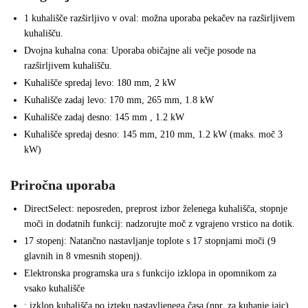
1 kuhališče razširljivo v oval: možna uporaba pekačev na razširljivem
kuhališču.
Dvojna kuhalna cona: Uporaba običajne ali večje posode na
razširljivem kuhališču.
Kuhališče spredaj levo: 180 mm, 2 kW
Kuhališče zadaj levo: 170 mm, 265 mm, 1.8 kW
Kuhališče zadaj desno: 145 mm , 1.2 kW
Kuhališče spredaj desno: 145 mm, 210 mm, 1.2 kW (maks. moč 3
kW)
Priročna uporaba
DirectSelect: neposreden, preprost izbor želenega kuhališča, stopnje
moči in dodatnih funkcij: nadzorujte moč z vgrajeno vrstico na dotik.
17 stopenj: Natančno nastavljanje toplote s 17 stopnjami moči (9
glavnih in 8 vmesnih stopenj).
Elektronska programska ura s funkcijo izklopa in opomnikom za
vsako kuhališče
: izklop kuhališča po izteku nastavljenega časa (npr. za kuhanje jajc).