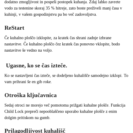
dodatno zmogljivost in pospeši postopek kuhanja. Zdaj lahko zavrete
vodo za testenine skoraj 35 % hitreje, zato boste preživeli manj časa v
kuhinji, v vašem gospodinjstvu pa bo več zadovoljstva.
ReStart
Če kuhalno ploščo izklopite, za kratek čas shrani zadnje izbrane
nastavitve. Če kuhalno ploščo čez kratek čas ponovno vklopite, bodo
nastavitve še vedno na voljo.
Ugasne, ko se čas izteče.
Ko se nastavljeni čas izteče, se dodeljeno kuhališče samodejno izklopi. To
vam prihrani še en gib roke.
Otroška ključavnica
Sedaj otroci ne morejo več pomotoma prižgati kuhalne plošče. Funkcija
Child Lock prepreči nepooblaščeno uporabo kuhalne plošče z enim
dolgim pritiskom na gumb.
Prilagodljivost kuhališč