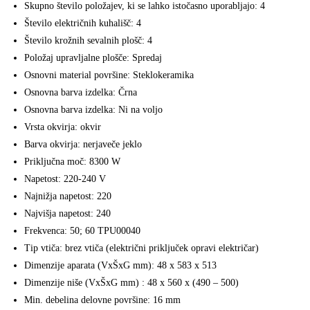
Skupno število položajev, ki se lahko istočasno uporabljajo: 4
Število električnih kuhališč: 4
Število krožnih sevalnih plošč: 4
Položaj upravljalne plošče: Spredaj
Osnovni material površine: Steklokeramika
Osnovna barva izdelka: Črna
Osnovna barva izdelka: Ni na voljo
Vrsta okvirja: okvir
Barva okvirja: nerjaveče jeklo
Priključna moč: 8300 W
Napetost: 220-240 V
Najnižja napetost: 220
Najvišja napetost: 240
Frekvenca: 50; 60 TPU00040
Tip vtiča: brez vtiča (električni priključek opravi električar)
Dimenzije aparata (VxŠxG mm): 48 x 583 x 513
Dimenzije niše (VxŠxG mm) : 48 x 560 x (490 – 500)
Min. debelina delovne površine: 16 mm