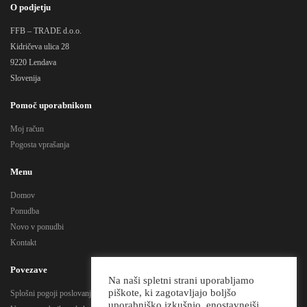
O podjetju
FFB – TRADE d.o.o.
Kidričeva ulica 28
9220 Lendava
Slovenija
Pomoč uporabnikom
Moj račun
Pogosta vprašanja
Menu
Domov
Ponudba
Novo v ponudbi
Kontakt
Povezave
Na naši spletni strani uporabljamo
piškote, ki zagotavljajo boljšo
Splošni pogoji poslovanja
uporabniško izkušnjo, enostavnejši