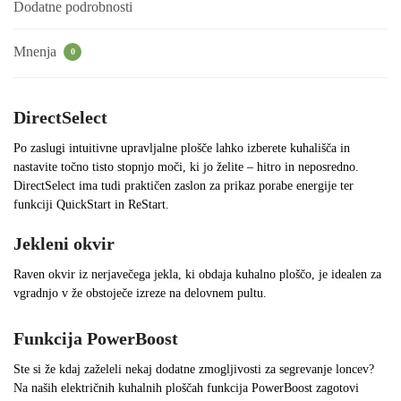
Dodatne podrobnosti
Mnenja
0
DirectSelect
Po zaslugi intuitivne upravljalne plošče lahko izberete kuhališča in
nastavite točno tisto stopnjo moči, ki jo želite – hitro in neposredno.
DirectSelect ima tudi praktičen zaslon za prikaz porabe energije ter
funkciji QuickStart in ReStart.
Jekleni okvir
Raven okvir iz nerjavečega jekla, ki obdaja kuhalno ploščo, je idealen za
vgradnjo v že obstoječe izreze na delovnem pultu.
Funkcija PowerBoost
Ste si že kdaj zaželeli nekaj dodatne zmogljivosti za segrevanje loncev?
Na naših električnih kuhalnih ploščah funkcija PowerBoost zagotovi