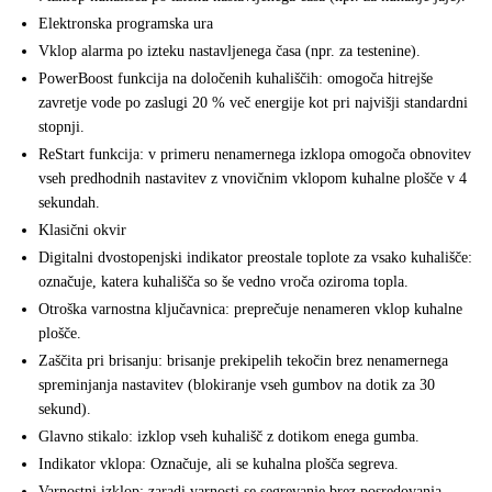
Elektronska programska ura
Vklop alarma po izteku nastavljenega časa (npr. za testenine).
PowerBoost funkcija na določenih kuhališčih: omogoča hitrejše
zavretje vode po zaslugi 20 % več energije kot pri najvišji standardni
stopnji.
ReStart funkcija: v primeru nenamernega izklopa omogoča obnovitev
vseh predhodnih nastavitev z vnovičnim vklopom kuhalne plošče v 4
sekundah.
Klasični okvir
Digitalni dvostopenjski indikator preostale toplote za vsako kuhališče:
označuje, katera kuhališča so še vedno vroča oziroma topla.
Otroška varnostna ključavnica: preprečuje nenameren vklop kuhalne
plošče.
Zaščita pri brisanju: brisanje prekipelih tekočin brez nenamernega
spreminjanja nastavitev (blokiranje vseh gumbov na dotik za 30
sekund).
Glavno stikalo: izklop vseh kuhališč z dotikom enega gumba.
Indikator vklopa: Označuje, ali se kuhalna plošča segreva.
Varnostni izklop: zaradi varnosti se segrevanje brez posredovanja