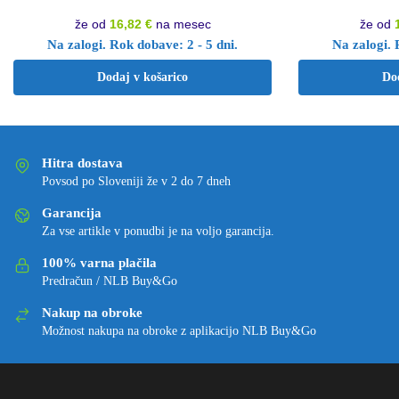
že od
16,82 €
na mesec
že od
Na zalogi. Rok dobave: 2 - 5 dni.
Na zalogi. 
Dodaj v košarico
Do
Hitra dostava
Povsod po Sloveniji že v 2 do 7 dneh
Garancija
Za vse artikle v ponudbi je na voljo garancija.
100% varna plačila
Predračun / NLB Buy&Go
Nakup na obroke
Možnost nakupa na obroke z aplikacijo NLB Buy&Go