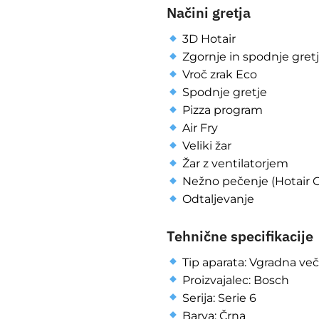
Načini gretja
3D Hotair
Zgornje in spodnje gret
Vroč zrak Eco
Spodnje gretje
Pizza program
Air Fry
Veliki žar
Žar z ventilatorjem
Nežno pečenje (Hotair G
Odtaljevanje
Tehnične specifikacije
Tip aparata: Vgradna ve
Proizvajalec: Bosch
Serija: Serie 6
Barva: Črna