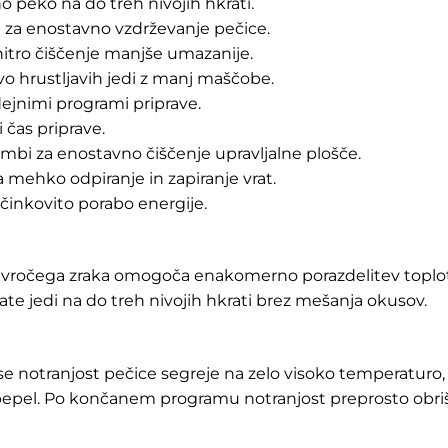
 peko na do treh nivojih hkrati.
e za enostavno vzdrževanje pečice.
hitro čiščenje manjše umazanije.
avo hrustljavih jedi z manj maščobe.
ejnimi programi priprave.
 čas priprave.
gumbi za enostavno čiščenje upravljalne plošče.
 mehko odpiranje in zapiranje vrat.
učinkovito porabo energije.
vročega zraka omogoča enakomerno porazdelitev toplote
jate jedi na do treh nivojih hkrati brez mešanja okusov.
e notranjost pečice segreje na zelo visoko temperaturo, 
epel. Po končanem programu notranjost preprosto obriše