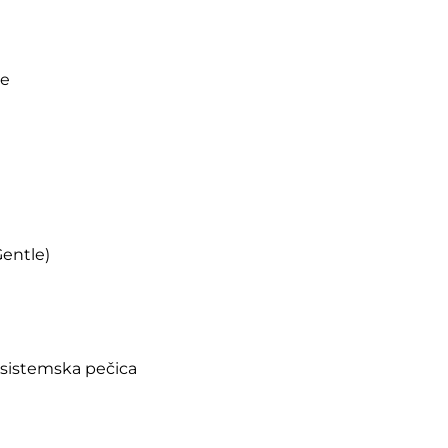
je
entle)
čsistemska pečica