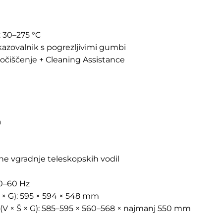
 30–275 °C
kazovalnik s pogrezljivimi gumbi
močiščenje + Cleaning Assistance
a
e vgradnje teleskopskih vodil
50–60 Hz
 × G): 595 × 594 × 548 mm
(V × Š × G): 585–595 × 560–568 × najmanj 550 mm