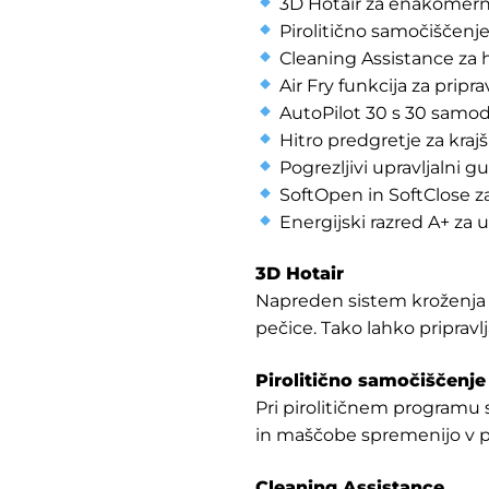
3D Hotair za enakomerno
Pirolitično samočiščenj
Cleaning Assistance za 
Air Fry funkcija za pripr
AutoPilot 30 s 30 samod
Hitro predgretje za krajši
Pogrezljivi upravljalni 
SoftOpen in SoftClose za
Energijski razred A+ za 
3D Hotair
Napreden sistem kroženja 
pečice. Tako lahko pripravl
Pirolitično samočiščenje
Pri pirolitičnem programu s
in maščobe spremenijo v p
Cleaning Assistance