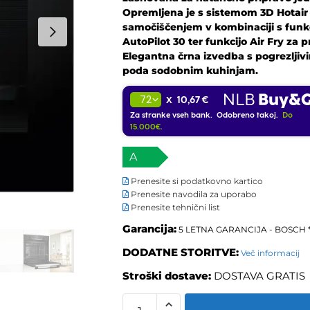
Opremljena je s sistemom 3D Hotair z
samočiščenjem v kombinaciji s funk
AutoPilot 30 ter funkcijo Air Fry za 
Elegantna črna izvedba s pogrezljiv
poda sodobnim kuhinjam.
10,67 €
X
Za stranke vseh bank. Odobreno takoj.
Do
15.000€.
A
Prenesite si podatkovno kartico
Prenesite navodila za uporabo
Prenesite tehnični list
Garancija:
5 LETNA GARANCIJA - BOSCH 
DODATNE STORITVE:
Več informacij
Stroški dostave:
DOSTAVA GRATIS