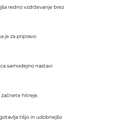
ajša redno vzdrževanje brez
 je za pripravo
čica samodejno nastavi
začnete hitreje.
tavlja tišjo in udobnejšo