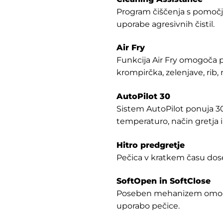
Program čiščenja s pomočjo
uporabe agresivnih čistil.
Air Fry
Funkcija Air Fry omogoča p
krompirčka, zelenjave, rib,
AutoPilot 30
Sistem AutoPilot ponuja 30
temperaturo, način gretja i
Hitro predgretje
Pečica v kratkem času dose
SoftOpen in SoftClose
Poseben mehanizem omogoča
uporabo pečice.