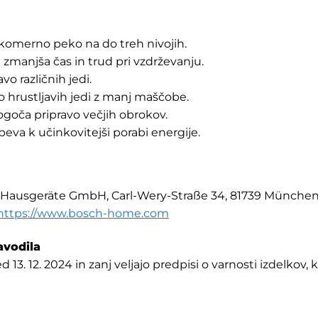
omerno peko na do treh nivojih.
 zmanjša čas in trud pri vzdrževanju.
vo različnih jedi.
 hrustljavih jedi z manj maščobe.
ogoča pripravo večjih obrokov.
peva k učinkovitejši porabi energije.
h Hausgeräte GmbH, Carl-Wery-Straße 34, 81739 München
https://www.bosch-home.com
avodila
d 13. 12. 2024 in zanj veljajo predpisi o varnosti izdelkov, 