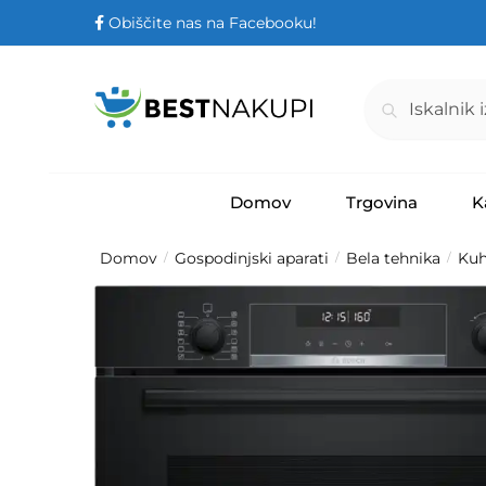
Obiščite nas na Facebooku!
Iskanje
Domov
Trgovina
K
Domov
Gospodinjski aparati
Bela tehnika
Kuh
/
/
/