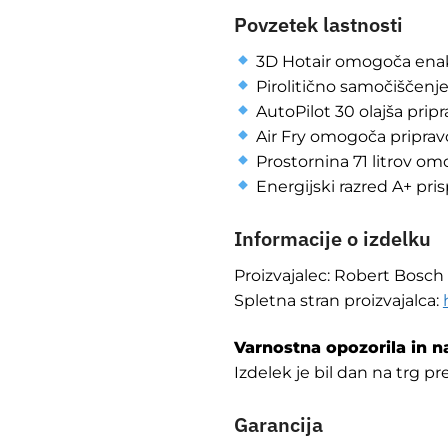
Povzetek lastnosti
3D Hotair omogoča enak
Pirolitično samočiščenje
AutoPilot 30 olajša pripra
Air Fry omogoča pripravo
Prostornina 71 litrov om
Energijski razred A+ pris
Informacije o izdelku
Proizvajalec: Robert Bosc
Spletna stran proizvajalca:
Varnostna opozorila in n
Izdelek je bil dan na trg pre
Garancija