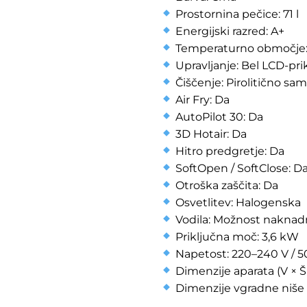
Prostornina pečice: 71 l
Energijski razred: A+
Temperaturno območje:
Upravljanje: Bel LCD-pri
Čiščenje: Pirolitično sa
Air Fry: Da
AutoPilot 30: Da
3D Hotair: Da
Hitro predgretje: Da
SoftOpen / SoftClose: D
Otroška zaščita: Da
Osvetlitev: Halogenska
Vodila: Možnost naknadn
Priključna moč: 3,6 kW
Napetost: 220–240 V / 
Dimenzije aparata (V × Š
Dimenzije vgradne niše 