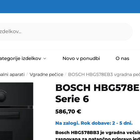
ategorije izdelkov
Novo v ponudbi
O nas
alni aparati
Vgradne pečice
BOSCH HBG578EB3 vgradna peči
/
/
BOSCH HBG578EB
Serie 6
586,70
€
Na zalogi. Rok dobave: 2 - 5 dni.
Bosch HBG578BB3 je vgradna večsiste
zasnovana za natančno pripravo jed