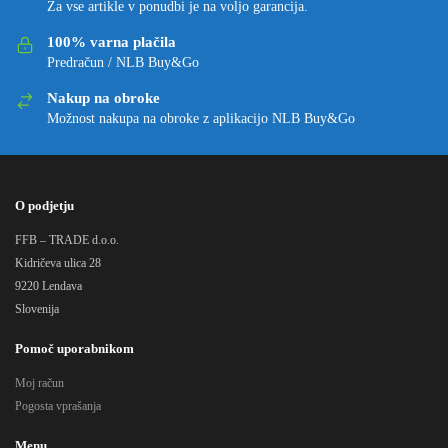
Za vse artikle v ponudbi je na voljo garancija.
100% varna plačila
Predračun / NLB Buy&Go
Nakup na obroke
Možnost nakupa na obroke z aplikacijo NLB Buy&Go
O podjetju
FFB – TRADE d.o.o.
Kidričeva ulica 28
9220 Lendava
Slovenija
Pomoč uporabnikom
Moj račun
Pogosta vprašanja
Menu