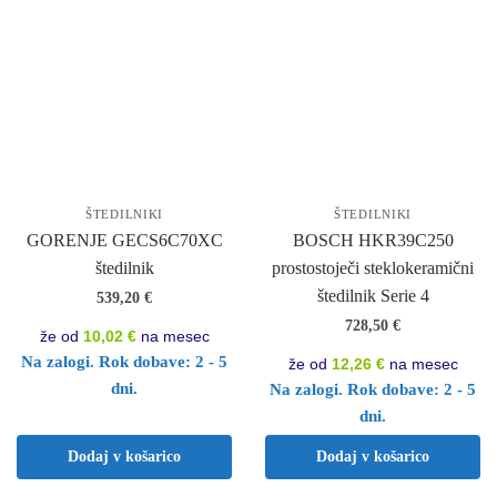
ŠTEDILNIKI
ŠTEDILNIKI
GORENJE GECS6C70XC
BOSCH HKR39C250
štedilnik
prostostoječi steklokeramični
štedilnik Serie 4
539,20
€
728,50
€
že od
10,02 €
na mesec
Na zalogi. Rok dobave: 2 - 5
že od
12,26 €
na mesec
dni.
Na zalogi. Rok dobave: 2 - 5
dni.
Dodaj v košarico
Dodaj v košarico