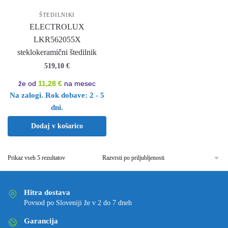
ŠTEDILNIKI
ELECTROLUX
LKR562055X
steklokeramični štedilnik
519,10
€
že od
11,28 €
na mesec
Na zalogi. Rok dobave: 2 - 5
dni.
Dodaj v košarico
Prikaz vseh 5 rezultatov
Hitra dostava
Povsod po Sloveniji že v 2 do 7 dneh
Garancija